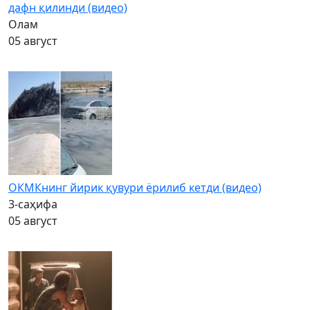
дафн қилинди (видео)
Олам
05 август
ОКМКнинг йирик қувури ёрилиб кетди (видео)
3-саҳифа
05 август