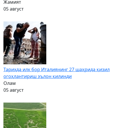
Жамият
05 август
Тарихда илк бор Италиянинг 27 шаҳрида қизил
огоҳлантириш эълон қилинди
Олам
05 август