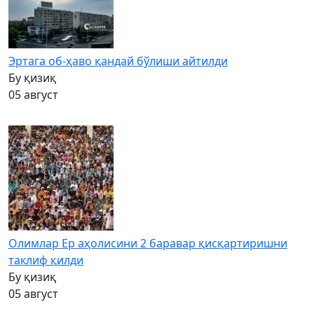
Эртага об-ҳаво қандай бўлиши айтилди
Бу қизиқ
05 август
Олимлар Ер аҳолисини 2 баравар қисқартиришни
таклиф қилди
Бу қизиқ
05 август