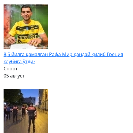
8,5 йилга қамалган Рафа Мир қандай қилиб Греция
клубига ўтди?
Спорт
05 август