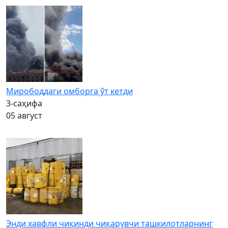
Мирободдаги омборга ўт кетди
3-саҳифа
05 август
Энди хавфли чиқинди чиқарувчи ташкилотларнинг