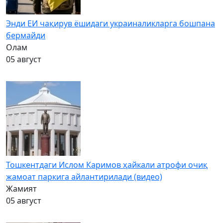
Энди ЕИ чақирув ёшидаги украиналикларга бошпана
бермайди
Олам
05 август
Тошкентдаги Ислом Каримов ҳайкали атрофи очиқ
жамоат паркига айлантирилади (видео)
Жамият
05 август