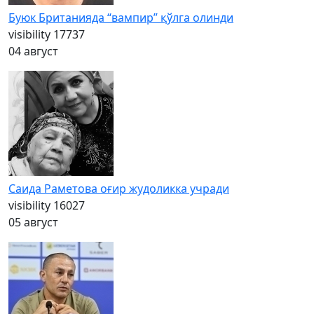
Буюк Британияда “вампир” қўлга олинди
visibility
17737
04 август
Саида Раметова оғир жудоликка учради
visibility
16027
05 август