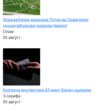
Маккажўхори даласида Путин ва Трампнинг
ноодатий расми чизилди (видео)
Олам
05 август
Божхона инспектори $3 минг билан ушланди
3-саҳифа
05 август