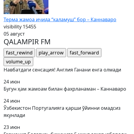
Терма жамоа ичида “каламуш” бор – Каннаваро
visibility
15455
05 август
QALAMPIR FM
fast_rewind
play_arrow
fast_forward
volume_up
Навбатдаги сенсация! Англия Ганани енга олмади
24 июн
Бугун ҳам жамоам билан фахрланаман – Каннаваро
24 июн
Ўзбекистон Португалияга қарши ўйинни омадсиз
якунлади
23 июн