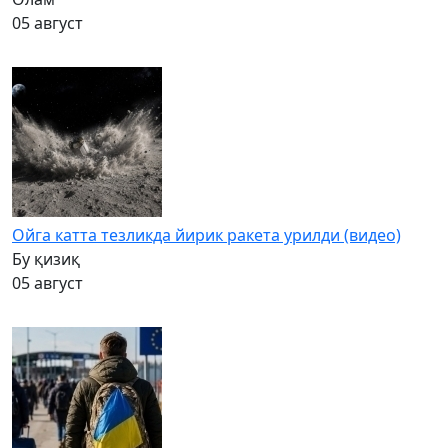
05 август
Ойга катта тезликда йирик ракета урилди (видео)
Бу қизиқ
05 август