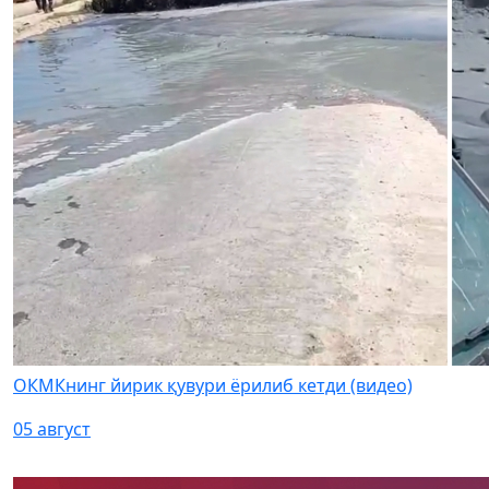
ОКМКнинг йирик қувури ёрилиб кетди (видео)
05 август