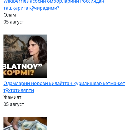
Wildberries асосий омборларини Россиядан
ташқарига кўчирадими?
Олам
05 август
Одамларни норози қилаётган қурилишлар кетма-кет
тўхтатиляпти
Жамият
05 август