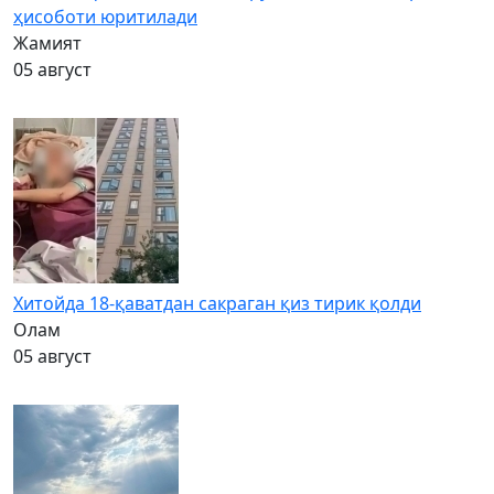
ҳисоботи юритилади
Жамият
05 август
Хитойда 18-қаватдан сакраган қиз тирик қолди
Олам
05 август