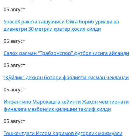
05 август
SpaceX ракета ташувчиси Ойга бориб урилди ва
диаметри 30 метрли кратер ҳосил қилди
05 август
Салоҳ расман “Трабзонспор” футболчисига айланди
05 август
“Қўйлиқ” деҳқон бозори фаолияти қисман чекланди
05 август
Инфантино Марокашга кейинги Жаҳон чемпионати
финалига мезбонлик қилишни таклиф қилди
05 август
Тошкентдаги Ислом Каримов ёдгорлик мажмуаси