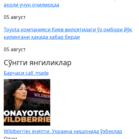
аҳоли учун очилмоқда
05 август
Toyota компанияси Киев вилоятидаги ўз омбори йўқ
қилингани ҳақида хабар берди
05 август
Сўнгги янгиликлар
Барчаси
call_made
Wildberries ёняпти. Украина нишонида ўзбеклар
Олам