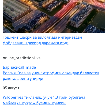
Тошкент шаҳри ва вилоятида интернетдан
фойдаланиш рекорд даражага етди
online_prediction
Live
Барчаси
call_made
Россия Киев ва унинг атрофига Искандар баллистик
ракеталарини учирди
05 август
Wildberries тикланиш учун 1,3 трлн рублгача
маблаққа муҳтож бўлиши мумкин