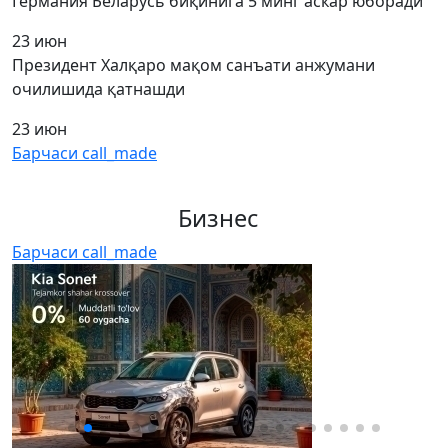
Германия Беларусь биқинига 5 минг аскар юборади
23 июн
Президент Халқаро мақом санъати анжумани
очилишида қатнашди
23 июн
Барчаси
call_made
Бизнес
Барчаси
call_made