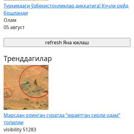
Туркиядаги ўзбекистонликлар диққатига! Кучли рейд
бошланди
Олам
05 август
refresh
Яна юклаш
Тренддагилар
Марсдан олинган суратда “юраётган сирли одам”
топилди
visibility
51283