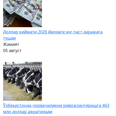
Доллар қиймати 2026 йилдаги энг паст даражага
тушди
Жамият
05 август
Ўзбекистонда чорвачиликни ривожлантиришга 463
млн доллар ажратилади