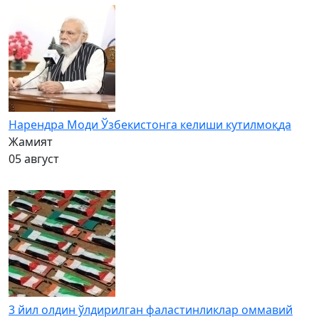
Нарендра Моди Ўзбекистонга келиши кутилмоқда
Жамият
05 август
3 йил олдин ўлдирилган фаластинликлар оммавий