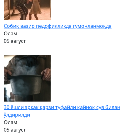
Собиқ вазир педофилликда гумонланмоқда
Олам
05 август
30 ёшли эркак қарзи туфайли қайноқ сув билан
ўлдирилди
Олам
05 август