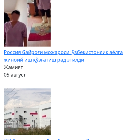
Россия байроғи можароси: ўзбекистонлик аёлга
жиноий иш қўзғатиш рад этилди
Жамият
05 август