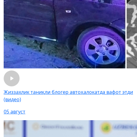
Жиззахлик таниқли блогер автоҳалокатда вафот этди
(видео)
05 август