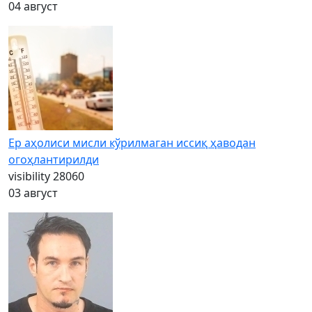
04 август
Ер аҳолиси мисли кўрилмаган иссиқ ҳаводан
огоҳлантирилди
visibility
28060
03 август