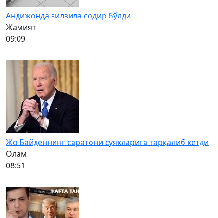
Андижонда зилзила содир бўлди
Жамият
09:09
Жо Байденнинг саратони суякларига тарқалиб кетди
Олам
08:51