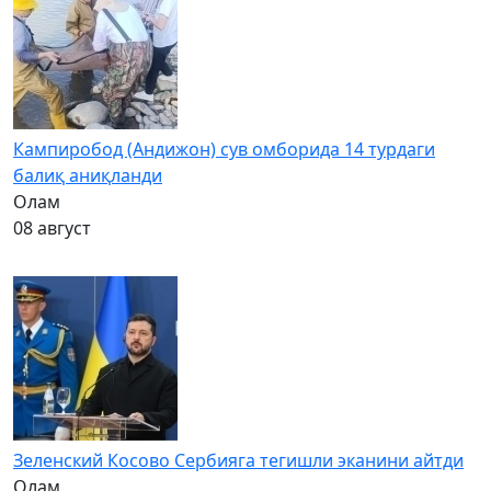
Кампиробод (Андижон) сув омборида 14 турдаги
балиқ аниқланди
Олам
08 август
Зеленский Косово Сербияга тегишли эканини айтди
Олам