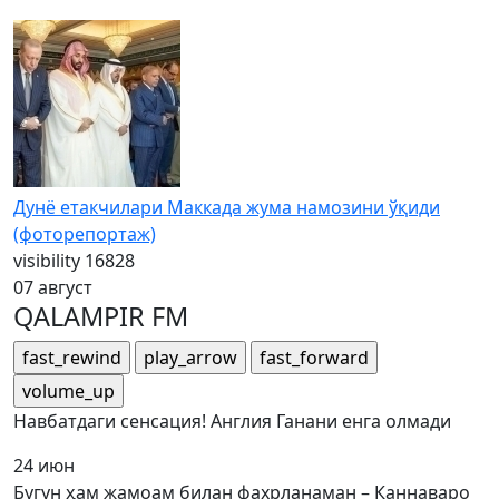
Дунё етакчилари Маккада жума намозини ўқиди
(фоторепортаж)
visibility
16828
07 август
QALAMPIR FM
fast_rewind
play_arrow
fast_forward
volume_up
Навбатдаги сенсация! Англия Ганани енга олмади
24 июн
Бугун ҳам жамоам билан фахрланаман – Каннаваро