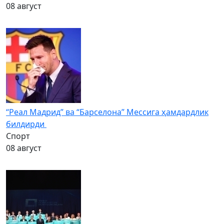
08 август
“Реал Мадрид” ва “Барселона” Мессига ҳамдардлик
билдирди
Спорт
08 август