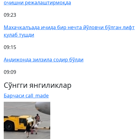
очишни режалаштирмоқда
09:23
Махачқалъада ичида бир нечта йўловчи бўлган лифт
қулаб тушди
09:15
Андижонда зилзила содир бўлди
09:09
Сўнгги янгиликлар
Барчаси
call_made