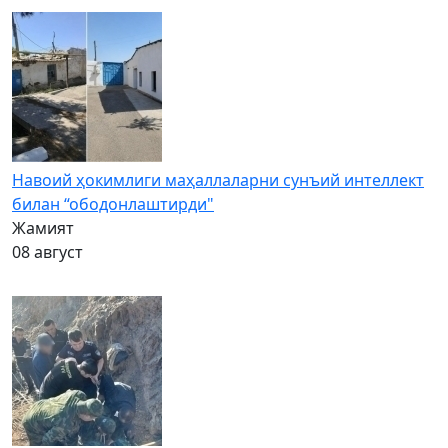
Навоий ҳокимлиги маҳаллаларни сунъий интеллект
билан “ободонлаштирди"
Жамият
08 август