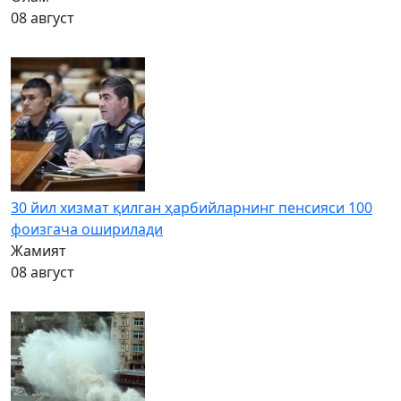
08 август
30 йил хизмат қилган ҳарбийларнинг пенсияси 100
фоизгача оширилади
Жамият
08 август