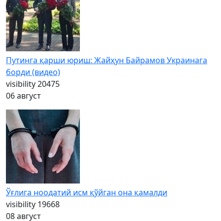
Путинга қарши юриш: Жайҳун Байрамов Украинага
борди (видео)
visibility
20475
06 август
Ўғлига ноодатий исм қўйган она қамалди
visibility
19668
08 август