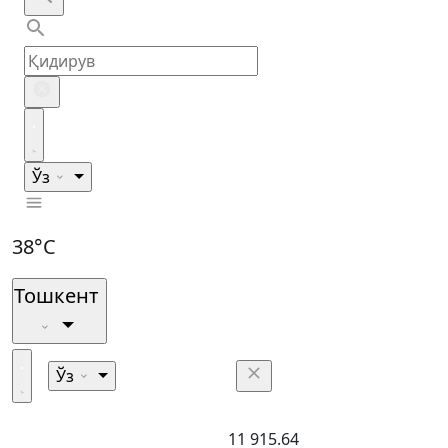
Ўз
38°C
Тошкент
Ўз
11 915.64