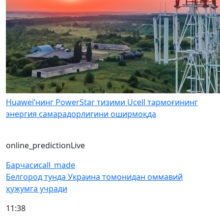
Huawei’нинг PowerStar тизими Ucell тармоғининг
энергия самарадорлигини оширмоқда
online_prediction
Live
Барчаси
call_made
Белгород тунда Украина томонидан оммавий
ҳужумга учради
11:38