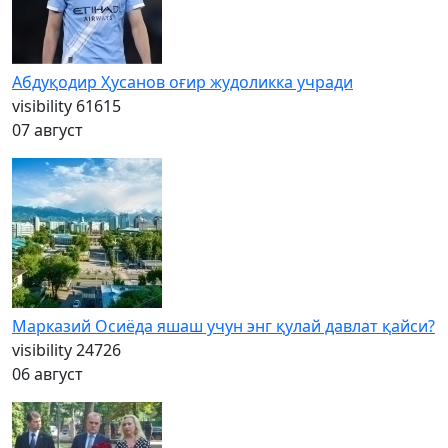
Абдуқодир Ҳусанов оғир жудоликка учради
visibility
61615
07 август
Марказий Осиёда яшаш учун энг қулай давлат қайси?
visibility
24726
06 август