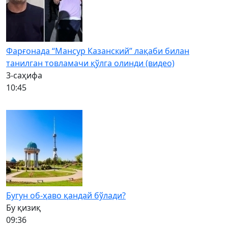
Фарғонада “Мансур Казанский” лақаби билан
танилган товламачи қўлга олинди (видео)
3-саҳифа
10:45
Бугун об-ҳаво қандай бўлади?
Бу қизиқ
09:36