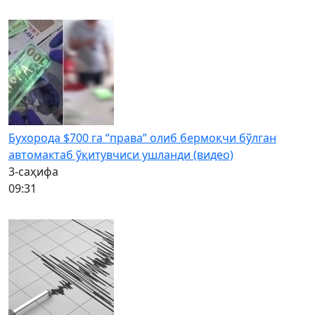
Бухорода $700 га “права” олиб бермоқчи бўлган
автомактаб ўқитувчиси ушланди (видео)
3-саҳифа
09:31