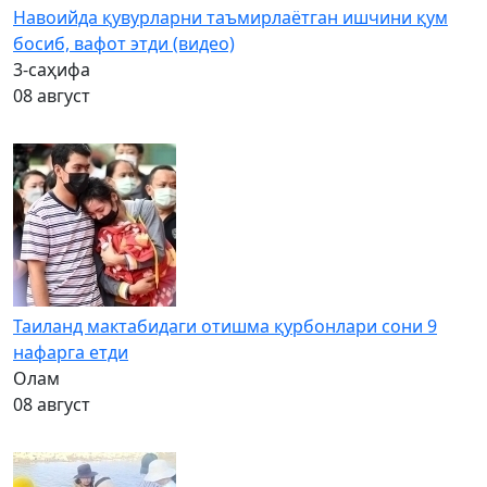
Навоийда қувурларни таъмирлаётган ишчини қум
босиб, вафот этди (видео)
3-саҳифа
08 август
Таиланд мактабидаги отишма қурбонлари сони 9
нафарга етди
Олам
08 август