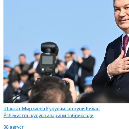
Шавкат Мирзиёев Қурувчилар куни билан
Ўзбекистон қурувчиларини табриклади
08 август