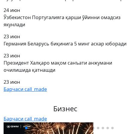
24 июн
Ўзбекистон Португалияга қарши ўйинни омадсиз
якунлади
23 июн
Германия Беларусь биқинига 5 минг аскар юборади
23 июн
Президент Халқаро мақом санъати анжумани
очилишида қатнашди
23 июн
Барчаси
call_made
Бизнес
Барчаси
call_made