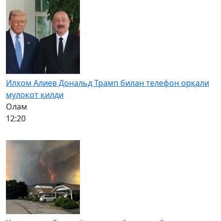
Илҳом Алиев Дональд Трамп билан телефон орқали
мулоқот қилди
Олам
12:20