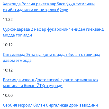
Харковда Россия ракета зарбаси ўққа тутилиши
оқибатида икки киши ҳалок бўлди
11:32
Сурхондарёда 2 нафар фуқаронинг ёнидан гиёҳванд
модда топилди
10:12
Ситсилияда Этна вулқони шиддат билан отилишда
давом этмоқда
10:12
Россияда извош Достоевский сурати ортилган юк
машинаси билан ЙТҲга учради
10:00
Сербия Исроил билан биргаликда дрон заводини