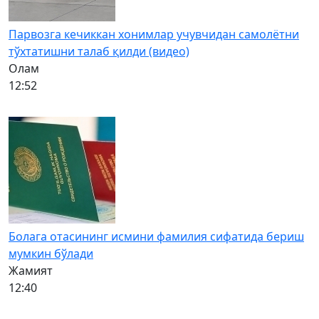
Парвозга кечиккан хонимлар учувчидан самолётни
тўхтатишни талаб қилди (видео)
Олам
12:52
Болага отасининг исмини фамилия сифатида бериш
мумкин бўлади
Жамият
12:40