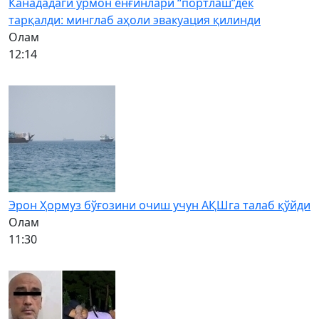
Канададаги ўрмон ёнғинлари “портлаш”дек
тарқалди: минглаб аҳоли эвакуация қилинди
Олам
12:14
Эрон Ҳормуз бўғозини очиш учун АҚШга талаб қўйди
Олам
11:30