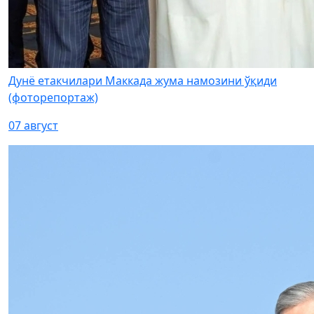
Дунё етакчилари Маккада жума намозини ўқиди
(фоторепортаж)
07 август