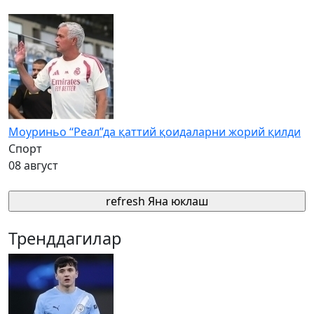
Моуриньо “Реал”да қаттий қоидаларни жорий қилди
Спорт
08 август
refresh
Яна юклаш
Тренддагилар