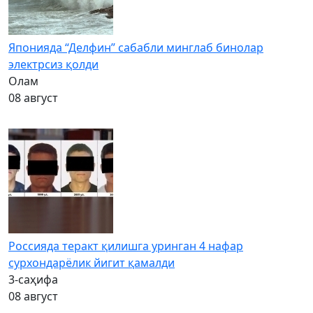
Японияда “Делфин” сабабли минглаб бинолар
электрсиз қолди
Олам
08 август
Россияда теракт қилишга уринган 4 нафар
сурхондарёлик йигит қамалди
3-саҳифа
08 август