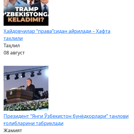
Ҳайдовчилар “права”сидан айрилади – Ҳафта
таҳлили
Таҳлил
08 август
Президент “Янги Ўзбекистон бунёдкорлари” танлови
ғолибларини табриклади
Жамият