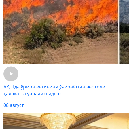
АҚШда ўрмон ёнғинини ўчираётган вертолёт
ҳалокатга учради (видео)
08 август