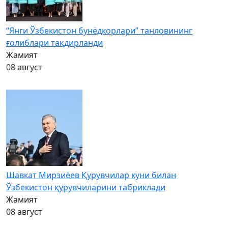
“Янги Ўзбекистон бунёдкорлари” танловининг
ғолиблари тақдирланди
Жамият
08 август
Шавкат Мирзиёев Қурувчилар куни билан
Ўзбекистон қурувчиларини табриклади
Жамият
08 август