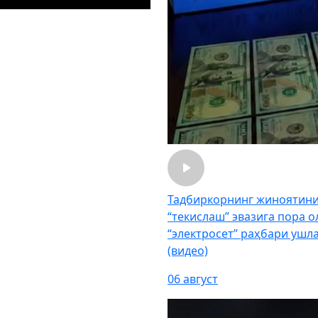
Тадбиркорнинг жиноятин
“текислаш” эвазига пора о
“электросет” раҳбари ушл
(видео)
06 август