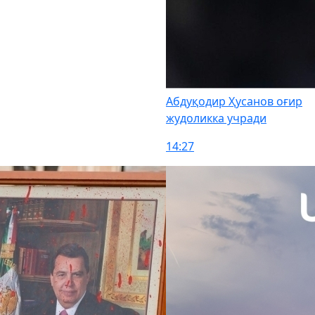
Абдуқодир Ҳусанов оғир
жудоликка учради
14:27