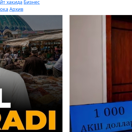
йт хақида
Бизнес
оқа
Архив
chevron_right
Эбола балоси: В
сони 