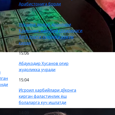
Арабистонига борди
15:31
Украина денгиз дронлари
Қримнинг жанубий соҳилидаги
Ялта порти ҳудудига ҳужум
қилди
15:06
Абдуқодир Ҳусанов оғир
жудоликка учради
и
лган
15:04
анди
Исроил ҳарбийлари дўконга
кирган фаластинлик ёш
болаларга куч ишлатди
14:09