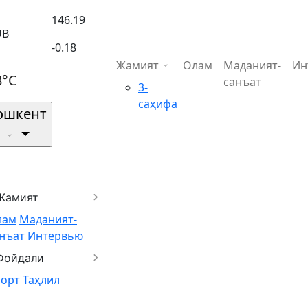
146.19
UB
-0.18
Жамият
Олам
Маданият-
Ин
8°C
санъат
3-
саҳифа
ошкент
Жамият
лам
Маданият-
нъат
Интервью
Фойдали
порт
Таҳлил