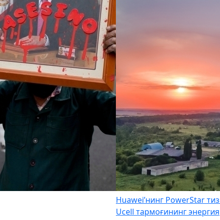
Huawei’нинг PowerStar ти
Ucell тармоғининг энергия