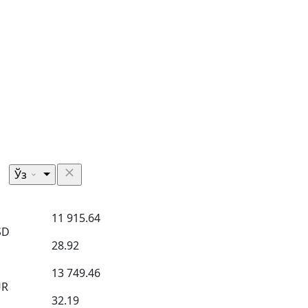
Ўз
11 915.64
SD
28.92
13 749.46
UR
32.19