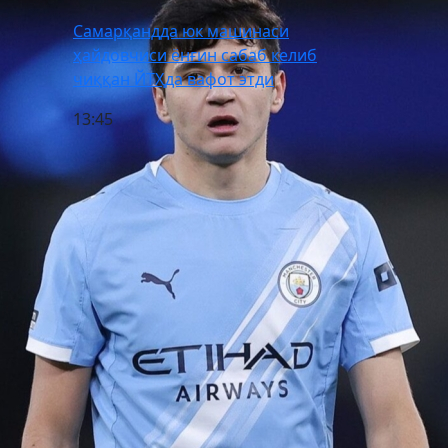
Самарқандда юк машинаси
ҳайдовчиси ёнғин сабаб келиб
чиққан ЙТҲда вафот этди
13:45