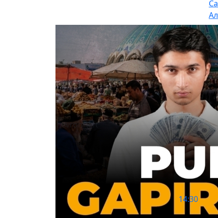
Са
Ал
chevron_left
шда
14:30