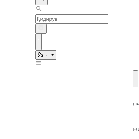
Ўз
U
E