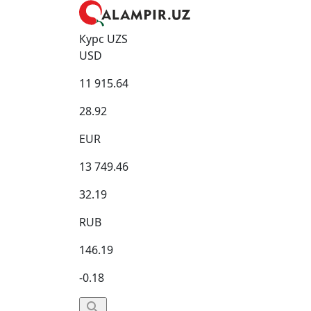
Курс UZS
USD
11 915.64
28.92
EUR
13 749.46
32.19
RUB
146.19
-0.18