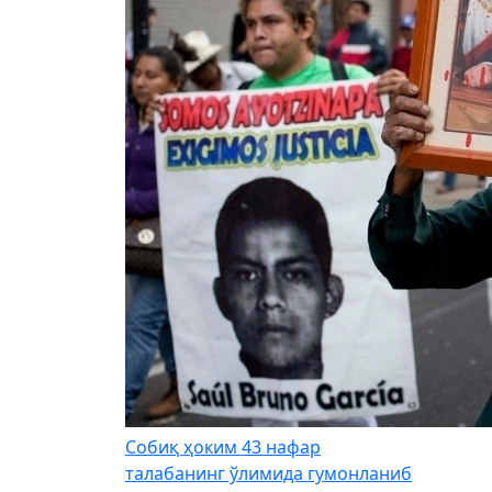
Собиқ ҳоким 43 нафар
талабанинг ўлимида гумонланиб