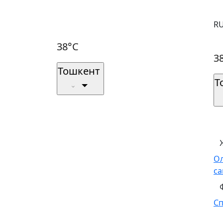
R
38°C
3
Тошкент
Т
О
са
С