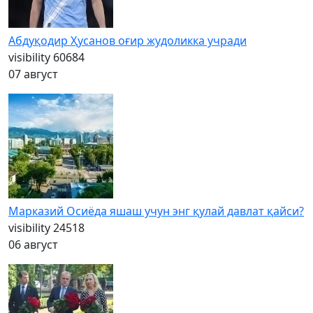
Абдуқодир Ҳусанов оғир жудоликка учради
visibility
60684
07 август
Марказий Осиёда яшаш учун энг қулай давлат қайси?
visibility
24518
06 август