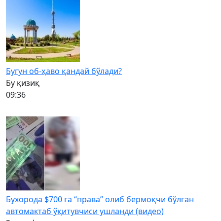
Бугун об-ҳаво қандай бўлади?
Бу қизиқ
09:36
Бухорода $700 га “права” олиб бермоқчи бўлган
автомактаб ўқитувчиси ушланди (видео)