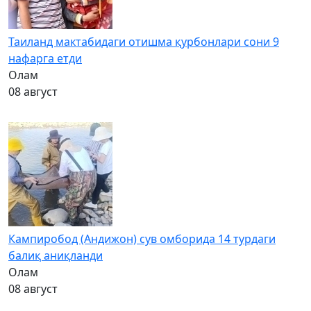
Таиланд мактабидаги отишма қурбонлари сони 9
нафарга етди
Олам
08 август
Кампиробод (Андижон) сув омборида 14 турдаги
балиқ аниқланди
Олам
08 август