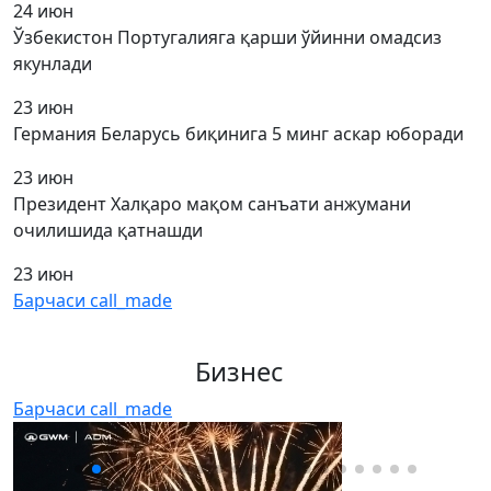
24 июн
Ўзбекистон Португалияга қарши ўйинни омадсиз
якунлади
23 июн
Германия Беларусь биқинига 5 минг аскар юборади
23 июн
Президент Халқаро мақом санъати анжумани
очилишида қатнашди
23 июн
Барчаси
call_made
Бизнес
Барчаси
call_made