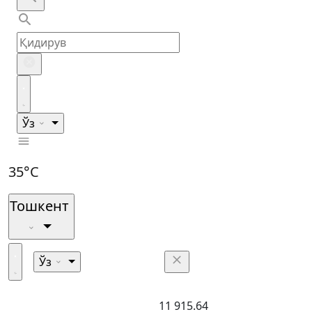
Ўз
35°C
Тошкент
Ўз
11 915.64