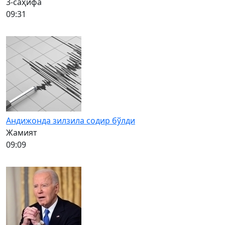
3-саҳифа
09:31
Андижонда зилзила содир бўлди
Жамият
09:09