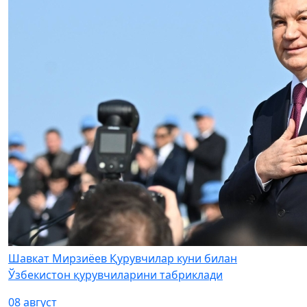
Шавкат Мирзиёев Қурувчилар куни билан
Ўзбекистон қурувчиларини табриклади
08 август