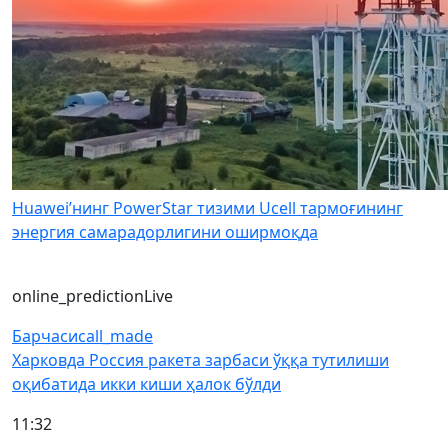
Huawei’нинг PowerStar тизими Ucell тармоғининг
энергия самарадорлигини оширмоқда
online_prediction
Live
Барчаси
call_made
Харковда Россия ракета зарбаси ўққа тутилиши
оқибатида икки киши ҳалок бўлди
11:32