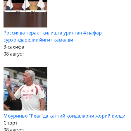
Россияда теракт қилишга уринган 4 нафар
сурхондарёлик йигит қамалди
3-саҳифа
08 август
Моуриньо “Реал”да қаттий қоидаларни жорий қилди
Спорт
08 август