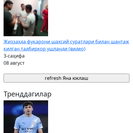
Жиззахда фуқарони шахсий суратлари билан шантаж
қилган тадбиркор ушланди (видео)
3-саҳифа
08 август
refresh
Яна юклаш
Тренддагилар