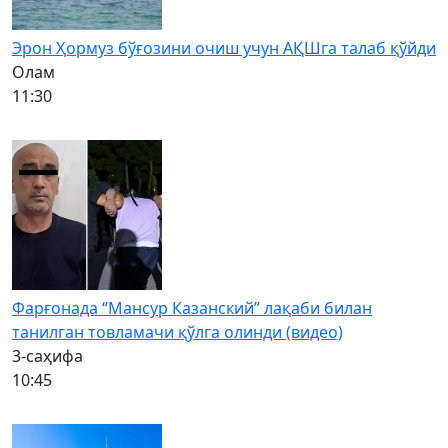
Эрон Ҳормуз бўғозини очиш учун АҚШга талаб қўйди
Олам
11:30
Фарғонада “Мансур Казанский” лақаби билан
танилган товламачи қўлга олинди (видео)
3-саҳифа
10:45