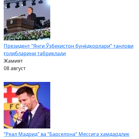
Президент “Янги Ўзбекистон бунёдкорлари” танлови
ғолибларини табриклади
Жамият
08 август
“Реал Мадрид” ва “Барселона” Мессига ҳамдардлик