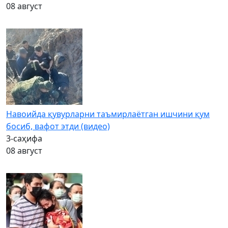
08 август
Навоийда қувурларни таъмирлаётган ишчини қум
босиб, вафот этди (видео)
3-саҳифа
08 август