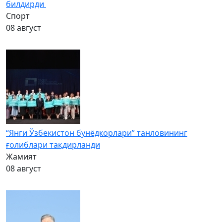
билдирди
Спорт
08 август
“Янги Ўзбекистон бунёдкорлари” танловининг
ғолиблари тақдирланди
Жамият
08 август