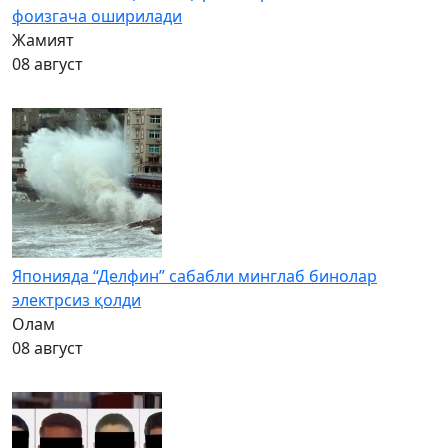
фоизгача оширилади
Жамият
08 август
Японияда “Делфин” сабабли минглаб бинолар
электрсиз қолди
Олам
08 август