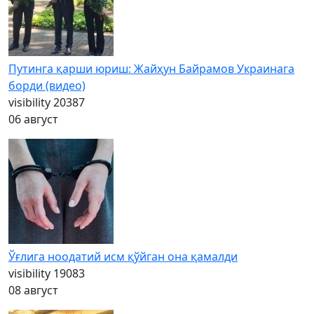
Путинга қарши юриш: Жайҳун Байрамов Украинага
борди (видео)
visibility
20387
06 август
Ўғлига ноодатий исм қўйган она қамалди
visibility
19083
08 август