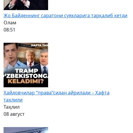
Жо Байденнинг саратони суякларига тарқалиб кетди
Олам
08:51
Ҳайдовчилар “права”сидан айрилади – Ҳафта
таҳлили
Таҳлил
08 август