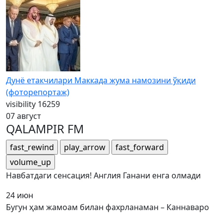
Дунё етакчилари Маккада жума намозини ўқиди
(фоторепортаж)
visibility
16259
07 август
QALAMPIR FM
fast_rewind
play_arrow
fast_forward
volume_up
Навбатдаги сенсация! Англия Ганани енга олмади
24 июн
Бугун ҳам жамоам билан фахрланаман – Каннаваро