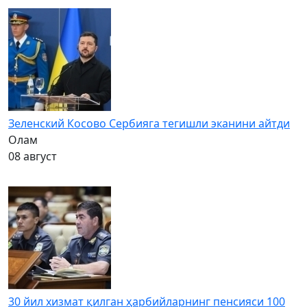
Зеленский Косово Сербияга тегишли эканини айтди
Олам
08 август
30 йил хизмат қилган ҳарбийларнинг пенсияси 100