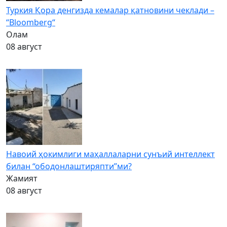
Туркия Қора денгизда кемалар қатновини чеклади –
“Bloomberg“
Олам
08 август
Навоий ҳокимлиги маҳаллаларни сунъий интеллект
билан “ободонлаштиряпти”ми?
Жамият
08 август