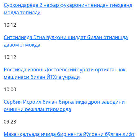
Сурхондарёда 2 нафар фуқаронинг ёнидан гиёҳванд
модда топилди
10:12
Ситсилияда Этна вулқони шиддат билан отилишда
давом этмоқда
10:12
Россияда извош Достоевский сурати ортилган юк
машинаси билан ЙТҲга учради
10:00
Сербия Исроил билан биргаликда дрон заводини
очишни режалаштирмоқда
09:23
Махачқалъада ичида бир нечта йўловчи бўлган лифт