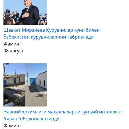
Шавкат Мирзиёев Қурувчилар куни билан
Ўзбекистон қурувчиларини табриклади
Жамият
08 август
Навоий ҳокимлиги маҳаллаларни сунъий интеллект
билан “ободонлаштирди"
Жамият