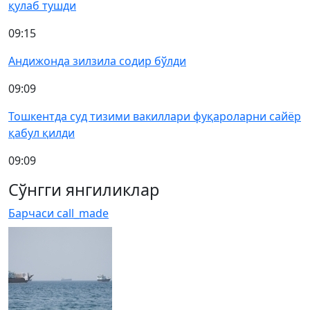
қулаб тушди
09:15
Андижонда зилзила содир бўлди
09:09
Тошкентда суд тизими вакиллари фуқароларни сайёр
қабул қилди
09:09
Сўнгги янгиликлар
Барчаси
call_made