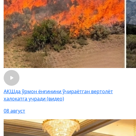
АҚШда ўрмон ёнғинини ўчираётган вертолёт
ҳалокатга учради (видео)
08 август