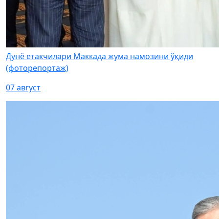
Дунё етакчилари Маккада жума намозини ўқиди
(фоторепортаж)
07 август