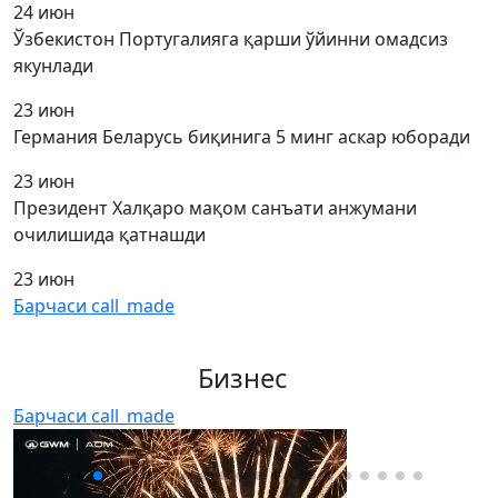
24 июн
Ўзбекистон Португалияга қарши ўйинни омадсиз
якунлади
23 июн
Германия Беларусь биқинига 5 минг аскар юборади
23 июн
Президент Халқаро мақом санъати анжумани
очилишида қатнашди
23 июн
Барчаси
call_made
Бизнес
Барчаси
call_made