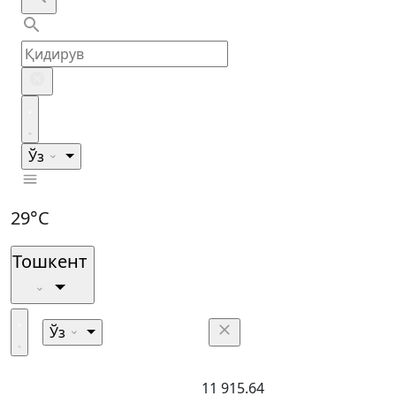
Ўз
29°C
Тошкент
Ўз
11 915.64