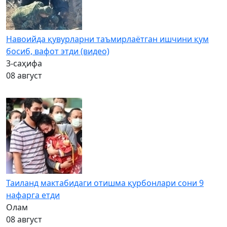
Навоийда қувурларни таъмирлаётган ишчини қум
босиб, вафот этди (видео)
3-саҳифа
08 август
Таиланд мактабидаги отишма қурбонлари сони 9
нафарга етди
Олам
08 август