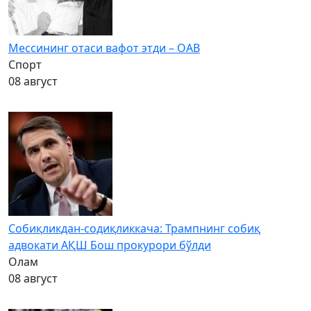
Мессининг отаси вафот этди – ОАВ
Спорт
08 август
Собиқликдан-содиқликкача: Трампнинг собиқ
адвокати АҚШ Бош прокурори бўлди
Олам
08 август