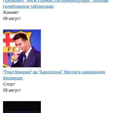
Президент “Янги Ўзбекистон бунёдкорлари” танлови
ғолибларини табриклади
Жамият
08 август
“Реал Мадрид” ва “Барселона” Мессига ҳамдардлик
билдирди
Спорт
08 август