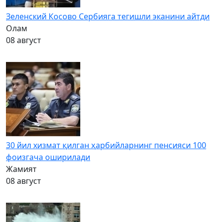
Зеленский Косово Сербияга тегишли эканини айтди
Олам
08 август
30 йил хизмат қилган ҳарбийларнинг пенсияси 100
фоизгача оширилади
Жамият
08 август