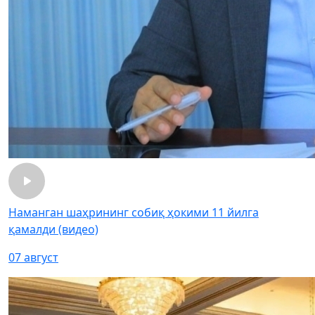
Наманган шаҳрининг собиқ ҳокими 11 йилга
қамалди (видео)
07 август