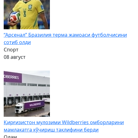
“Арсенал” Бразилия терма жамоаси футболчисини
сотиб олди
Спорт
08 август
Қирғизистон мулозими Wildberries омборларини
мамлакатга кўчириш таклифини берди
Олам