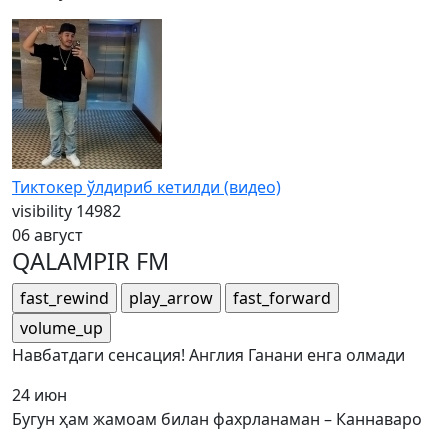
Тиктокер ўлдириб кетилди (видео)
visibility
14982
06 август
QALAMPIR FM
fast_rewind
play_arrow
fast_forward
volume_up
Навбатдаги сенсация! Англия Ганани енга олмади
24 июн
Бугун ҳам жамоам билан фахрланаман – Каннаваро