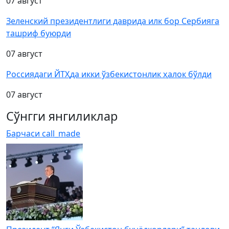
07 август
Зеленский президентлиги даврида илк бор Сербияга
ташриф буюрди
07 август
Россиядаги ЙТҲда икки ўзбекистонлик ҳалок бўлди
07 август
Сўнгги янгиликлар
Барчаси
call_made