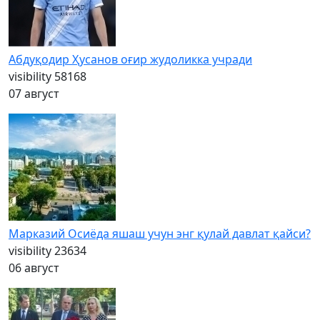
Абдуқодир Ҳусанов оғир жудоликка учради
visibility
58168
07 август
Марказий Осиёда яшаш учун энг қулай давлат қайси?
visibility
23634
06 август