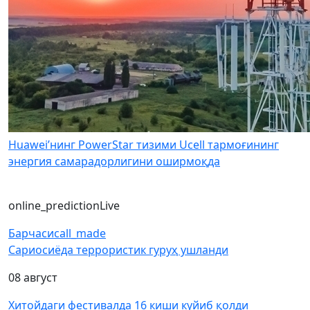
Huawei’нинг PowerStar тизими Ucell тармоғининг
энергия самарадорлигини оширмоқда
online_prediction
Live
Барчаси
call_made
Сариосиёда террористик гуруҳ ушланди
08 август
Хитойдаги фестивалда 16 киши куйиб қолди