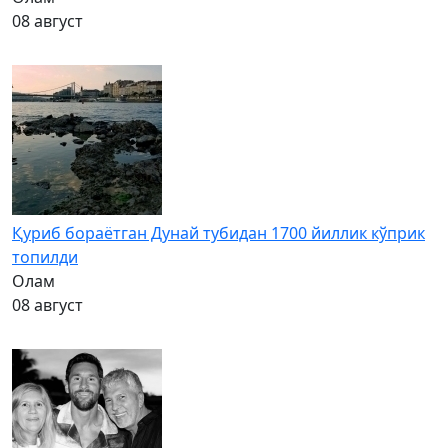
08 август
Қуриб бораётган Дунай тубидан 1700 йиллик кўприк
топилди
Олам
08 август