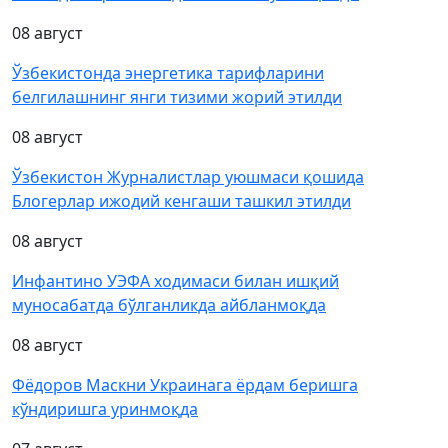
08 август
Ўзбекистонда энергетика тарифларини
белгилашнинг янги тизими жорий этилди
08 август
Ўзбекистон Журналистлар уюшмаси қошида
Блогерлар ижодий кенгаши ташкил этилди
08 август
Инфантино УЭФА ходимаси билан ишқий
муносабатда бўлганликда айбланмоқда
08 август
Фёдоров Маскни Украинага ёрдам беришга
кўндиришга уринмоқда