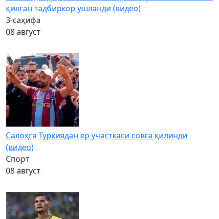
қилган тадбиркор ушланди (видео)
3-саҳифа
08 август
Салоҳга Туркиядан ер участкаси совға қилинди
(видео)
Спорт
08 август