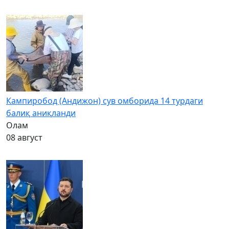
Кампиробод (Андижон) сув омборида 14 турдаги
балиқ аниқланди
Олам
08 август