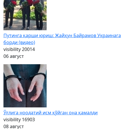
Путинга қарши юриш: Жайҳун Байрамов Украинага
борди (видео)
visibility
20014
06 август
Ўғлига ноодатий исм қўйган она қамалди
visibility
16903
08 август