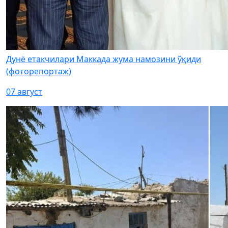
Дунё етакчилари Маккада жума намозини ўқиди
(фоторепортаж)
07 август