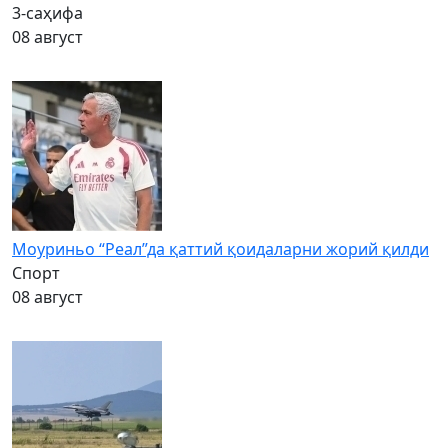
3-саҳифа
08 август
Моуриньо “Реал”да қаттий қоидаларни жорий қилди
Спорт
08 август