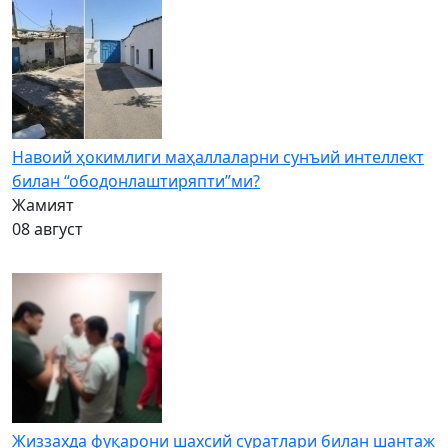
Навоий ҳокимлиги маҳаллаларни сунъий интеллект
билан “ободонлаштиряпти”ми?
Жамият
08 август
Жиззахда фуқарони шахсий суратлари билан шантаж