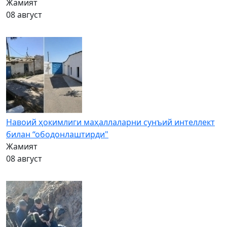
Жамият
08 август
Навоий ҳокимлиги маҳаллаларни сунъий интеллект
билан “ободонлаштирди"
Жамият
08 август