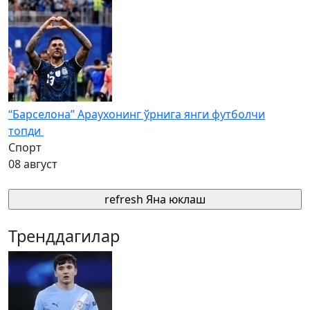
“Барселона” Араухонинг ўрнига янги футболчи
топди
Спорт
08 август
refresh
Яна юклаш
Тренддагилар