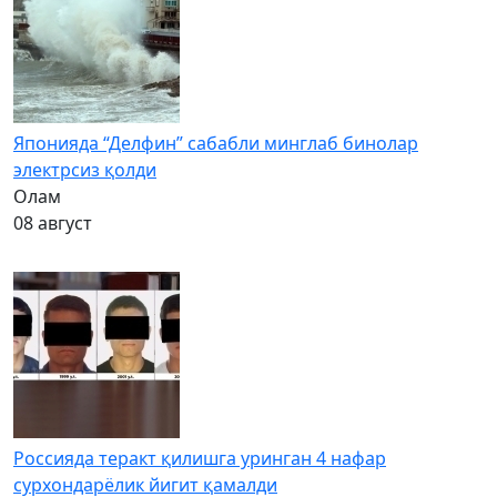
Японияда “Делфин” сабабли минглаб бинолар
электрсиз қолди
Олам
08 август
Россияда теракт қилишга уринган 4 нафар
сурхондарёлик йигит қамалди