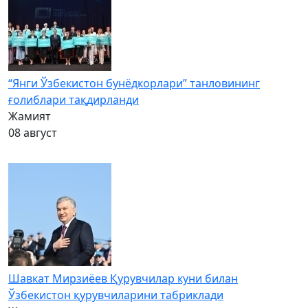
“Янги Ўзбекистон бунёдкорлари” танловининг
ғолиблари тақдирланди
Жамият
08 август
Шавкат Мирзиёев Қурувчилар куни билан
Ўзбекистон қурувчиларини табриклади