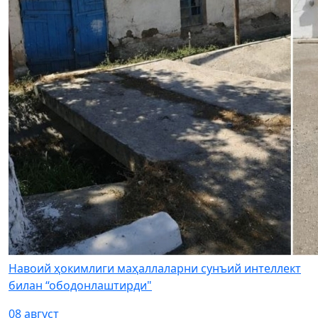
Навоий ҳокимлиги маҳаллаларни сунъий интеллект
билан “ободонлаштирди"
08 август