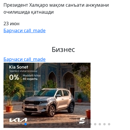
Президент Халқаро мақом санъати анжумани
очилишида қатнашди
23 июн
Барчаси
call_made
Бизнес
Барчаси
call_made