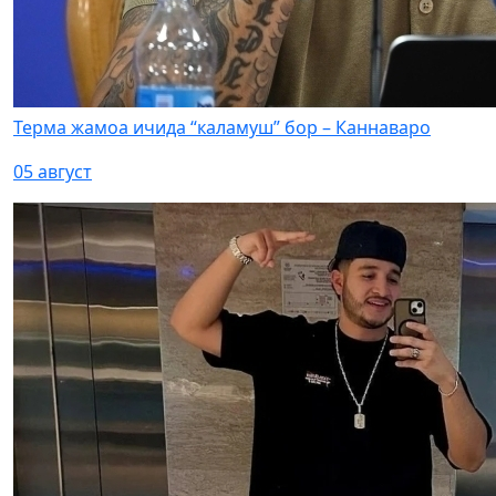
Терма жамоа ичида “каламуш” бор – Каннаваро
05 август