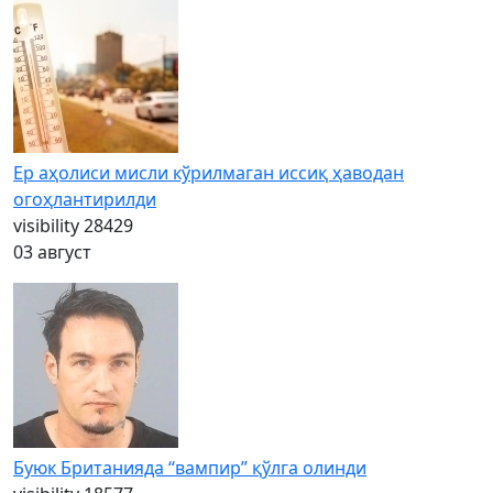
Ер аҳолиси мисли кўрилмаган иссиқ ҳаводан
огоҳлантирилди
visibility
28429
03 август
Буюк Британияда “вампир” қўлга олинди