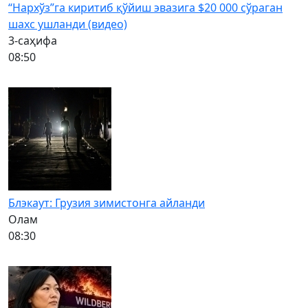
“Нархўз”га киритиб қўйиш эвазига $20 000 сўраган
шахс ушланди (видео)
3-саҳифа
08:50
Блэкаут: Грузия зимистонга айланди
Олам
08:30