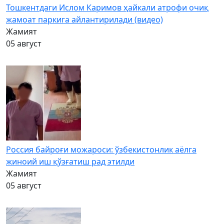
Тошкентдаги Ислом Каримов ҳайкали атрофи очиқ
жамоат паркига айлантирилади (видео)
Жамият
05 август
Россия байроғи можароси: ўзбекистонлик аёлга
жиноий иш қўзғатиш рад этилди
Жамият
05 август