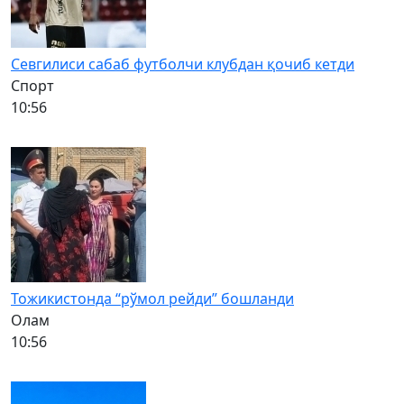
Севгилиси сабаб футболчи клубдан қочиб кетди
Спорт
10:56
Тожикистонда “рўмол рейди” бошланди
Олам
10:56