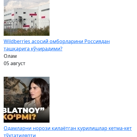
Wildberries асосий омборларини Россиядан
ташқарига кўчирадими?
Олам
05 август
Одамларни норози қилаётган қурилишлар кетма-кет
тўхтатиляпти