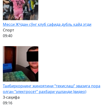
Месси ЖЧдан сўнг клуб сафида дубль қайд этди
Спорт
09:40
Тадбиркорнинг жиноятини “текислаш” эвазига пора
олган “электросет” раҳбари ушланди (видео)
3-саҳифа
09:16