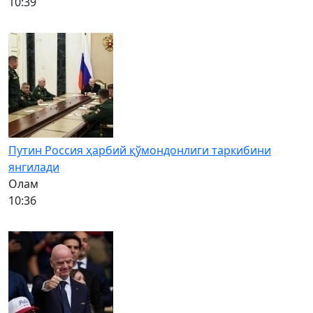
10:39
Путин Россия ҳарбий қўмондонлиги таркибини
янгилади
Олам
10:36