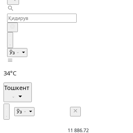
Ўз
34°C
Тошкент
Ўз
11 886.72