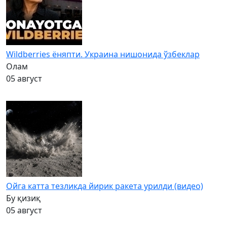
Wildberries ёняпти. Украина нишонида ўзбеклар
Олам
05 август
Ойга катта тезликда йирик ракета урилди (видео)
Бу қизиқ
05 август