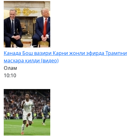
Канада Бош вазири Карни жонли эфирда Трампни
масхара қилди (видео)
Олам
10:10