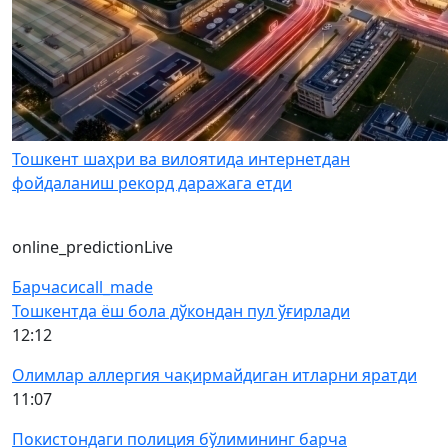
Тошкент шаҳри ва вилоятида интернетдан
фойдаланиш рекорд даражага етди
online_prediction
Live
Барчаси
call_made
Тошкентда ёш бола дўкондан пул ўғирлади
12:12
Олимлар аллергия чақирмайдиган итларни яратди
11:07
Покистондаги полиция бўлимининг барча