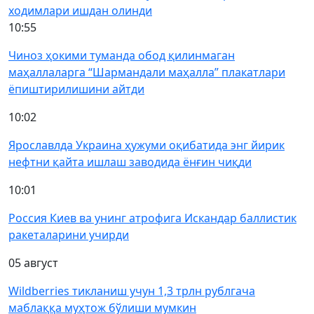
ходимлари ишдан олинди
10:55
Чиноз ҳокими туманда обод қилинмаган
маҳаллаларга “Шармандали маҳалла” плакатлари
ёпиштирилишини айтди
10:02
Ярославлда Украина ҳужуми оқибатида энг йирик
нефтни қайта ишлаш заводида ёнғин чиқди
10:01
Россия Киев ва унинг атрофига Искандар баллистик
ракеталарини учирди
05 август
Wildberries тикланиш учун 1,3 трлн рублгача
маблаққа муҳтож бўлиши мумкин