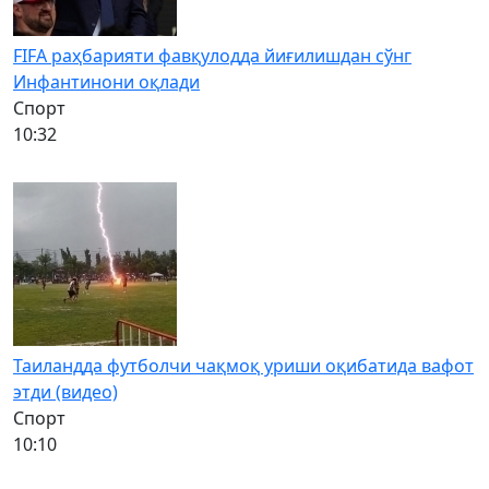
FIFA раҳбарияти фавқулодда йиғилишдан сўнг
Инфантинони оқлади
Спорт
10:32
Таиландда футболчи чақмоқ уриши оқибатида вафот
этди (видео)
Спорт
10:10