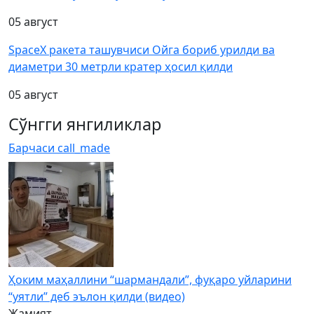
05 август
SpaceX ракета ташувчиси Ойга бориб урилди ва
диаметри 30 метрли кратер ҳосил қилди
05 август
Сўнгги янгиликлар
Барчаси
call_made
Ҳоким маҳаллини “шармандали”, фуқаро уйларини
“уятли” деб эълон қилди (видео)
Жамият