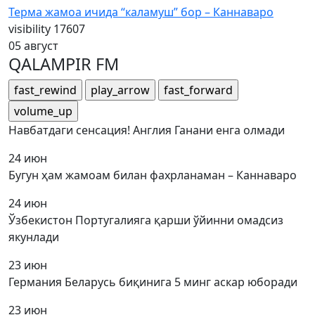
Терма жамоа ичида “каламуш” бор – Каннаваро
visibility
17607
05 август
QALAMPIR FM
fast_rewind
play_arrow
fast_forward
volume_up
Навбатдаги сенсация! Англия Ганани енга олмади
24 июн
Бугун ҳам жамоам билан фахрланаман – Каннаваро
24 июн
Ўзбекистон Португалияга қарши ўйинни омадсиз
якунлади
23 июн
Германия Беларусь биқинига 5 минг аскар юборади
23 июн