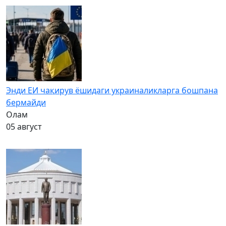
Энди ЕИ чақирув ёшидаги украиналикларга бошпана
бермайди
Олам
05 август