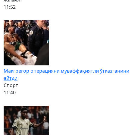
11:52
Макгрегор операцияни муваффақиятли ўтказганини
айтди
Спорт
11:40