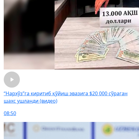
“Нархўз”га киритиб қўйиш эвазига $20 000 сўраган
шахс ушланди (видео)
08:50