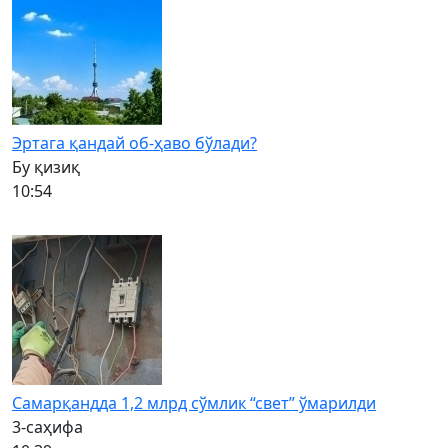
Эртага қандай об-ҳаво бўлади?
Бу қизиқ
10:54
Самарқандда 1,2 млрд сўмлик “свет” ўмарилди
3-саҳифа