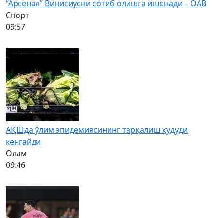
“Арсенал” Винисиусни сотиб олишга ишонади – ОАВ
Спорт
09:57
АҚШда ўлим эпидемиясининг тарқалиш ҳудуди
кенгайди
Олам
09:46