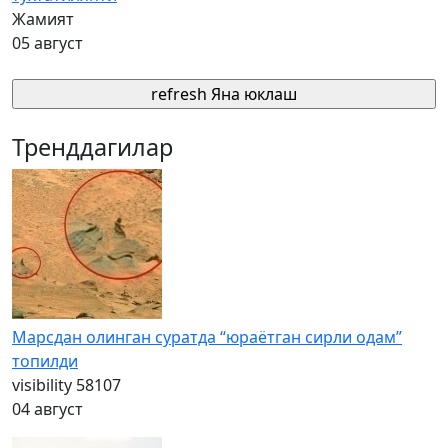
Жамият
05 август
refresh
Яна юклаш
Тренддагилар
Марсдан олинган суратда “юраётган сирли одам”
топилди
visibility
58107
04 август