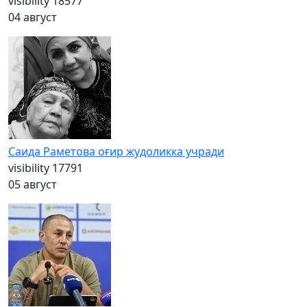
visibility
18577
04 август
Саида Раметова оғир жудоликка учради
visibility
17791
05 август