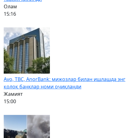
Олам
15:16
Avo, TBC, AnorBank: мижозлар билан ишлашда энг
қолоқ банклар номи очиқланди
Жамият
15:00