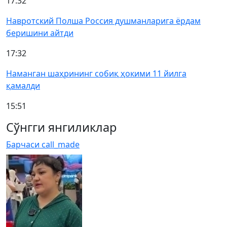
17:32
Навротский Полша Россия душманларига ёрдам
беришини айтди
17:32
Наманган шаҳрининг собиқ ҳокими 11 йилга
қамалди
15:51
Сўнгги янгиликлар
Барчаси
call_made