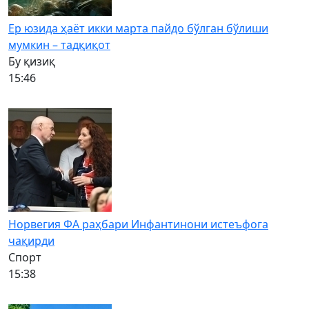
Ер юзида ҳаёт икки марта пайдо бўлган бўлиши
мумкин – тадқиқот
Бу қизиқ
15:46
Норвегия ФА раҳбари Инфантинони истеъфога
чақирди
Спорт
15:38