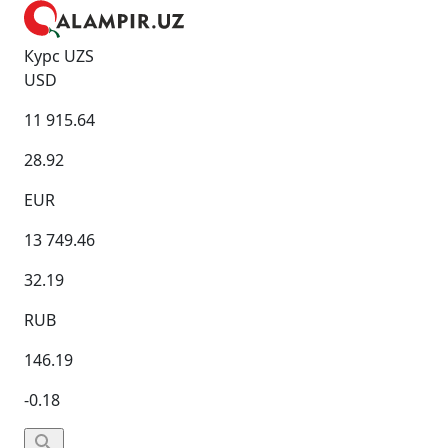
Курс UZS
USD
11 915.64
28.92
EUR
13 749.46
32.19
RUB
146.19
-0.18