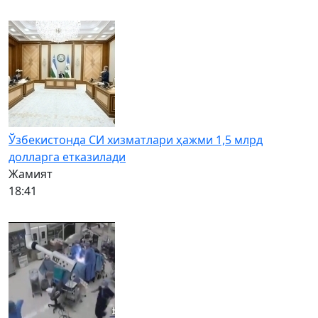
Ўзбекистонда СИ хизматлари ҳажми 1,5 млрд
долларга етказилади
Жамият
18:41