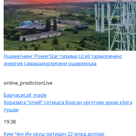
Huawei’нинг PowerStar тизими Ucell тармоғининг
энергия самарадорлигини оширмоқда
online_prediction
Live
Барчаси
call_made
Хоразмга “опий” сотишга борган ургутлик эркак қўлга
тушди
19:38
Ким Чен Ин уруш ортидан 22 млрд доллар