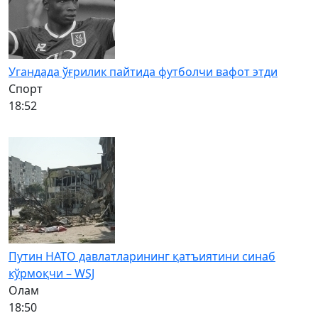
Угандада ўғрилик пайтида футболчи вафот этди
Спорт
18:52
Путин НАТО давлатларининг қатъиятини синаб
кўрмоқчи – WSJ
Олам
18:50