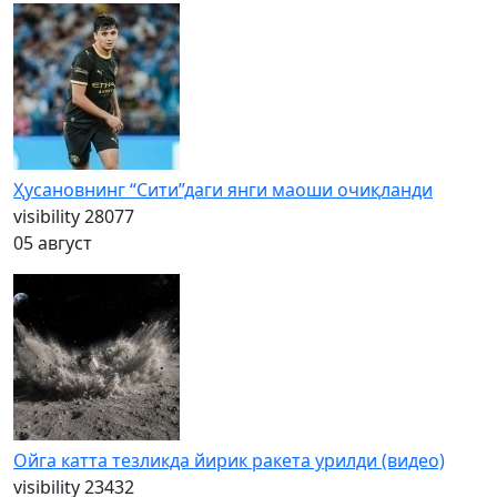
Ҳусановнинг “Сити”даги янги маоши очиқланди
visibility
28077
05 август
Ойга катта тезликда йирик ракета урилди (видео)
visibility
23432