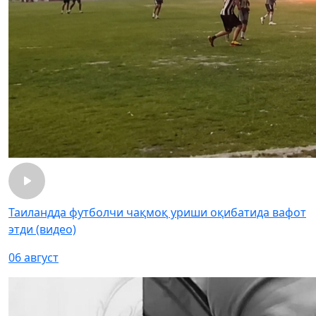
Таиландда футболчи чақмоқ уриши оқибатида вафот
этди (видео)
06 август