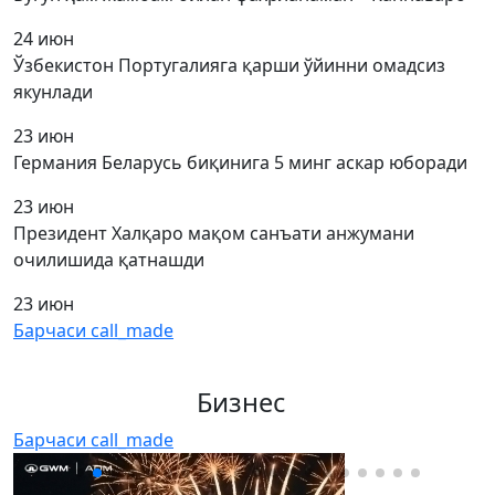
24 июн
Ўзбекистон Португалияга қарши ўйинни омадсиз
якунлади
23 июн
Германия Беларусь биқинига 5 минг аскар юборади
23 июн
Президент Халқаро мақом санъати анжумани
очилишида қатнашди
23 июн
Барчаси
call_made
Бизнес
Барчаси
call_made