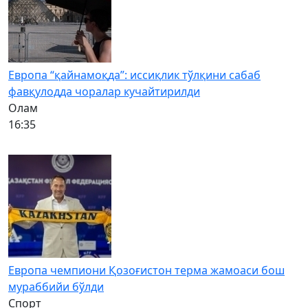
Европа “қайнамоқда”: иссиқлик тўлқини сабаб
фавқулодда чоралар кучайтирилди
Олам
16:35
Европа чемпиони Қозоғистон терма жамоаси бош
мураббийи бўлди
Спорт