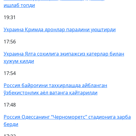
ишлаб топди
19:31
Украина Қримда дронлар парадини уюштирди
17:56
Украина Ялта соҳилига экипажсиз катерлар билан
ҳужум қилди
17:54
Россия байроғини таҳқирлашда айбланган
ўзбекистонлик аёл ватанга қайтарилди
17:48
Россия Одессанинг “Черноморетс” стадионига зарба
берди