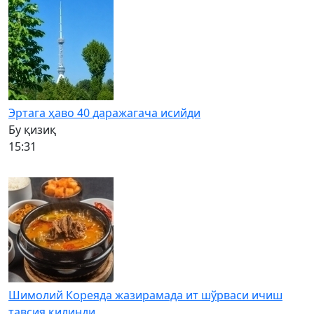
Эртага ҳаво 40 даражагача исийди
Бу қизиқ
15:31
Шимолий Кореяда жазирамада ит шўрваси ичиш
тавсия қилинди