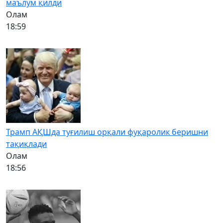
маълум қилди
Олам
18:59
Трамп АҚШда туғилиш орқали фуқаролик беришни
тақиқлади
Олам
18:56