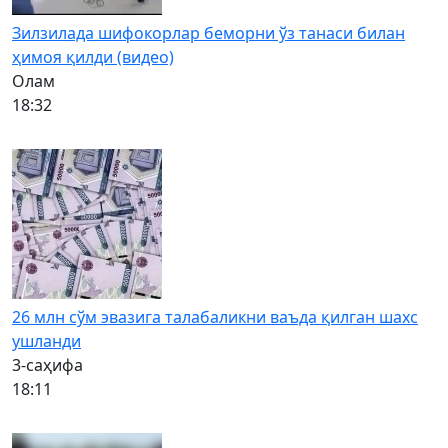
Зилзилада шифокорлар беморни ўз танаси билан
ҳимоя қилди (видео)
Олам
18:32
26 млн сўм эвазига талабаликни ваъда қилган шахс
ушланди
3-саҳифа
18:11