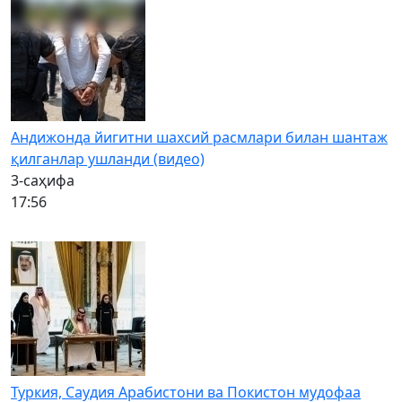
Андижонда йигитни шахсий расмлари билан шантаж
қилганлар ушланди (видео)
3-саҳифа
17:56
Туркия, Саудия Арабистони ва Покистон мудофаа