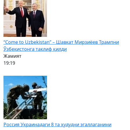
“Come to Uzbekistan” – Шавкат Мирзиёев Трампни
Ўзбекистонга таклиф қилди
Жамият
19:19
Россия Украинадаги 8 та ҳудудни эгаллаганини