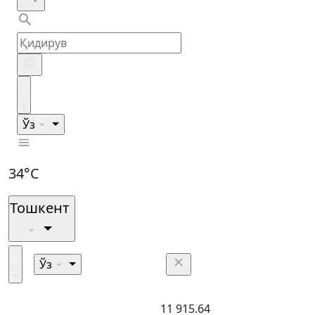
Ўз
34°C
Тошкент
Ўз
11 915.64