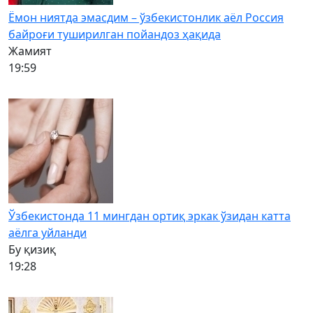
Ёмон ниятда эмасдим – ўзбекистонлик аёл Россия
байроғи туширилган пойандоз ҳақида
Жамият
19:59
Ўзбекистонда 11 мингдан ортиқ эркак ўзидан катта
аёлга уйланди
Бу қизиқ
19:28