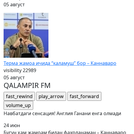
05 август
Терма жамоа ичида “каламуш” бор – Каннаваро
visibility
22989
05 август
QALAMPIR FM
fast_rewind
play_arrow
fast_forward
volume_up
Навбатдаги сенсация! Англия Ганани енга олмади
24 июн
Бугун ҳам жамоам билан фахрланаман – Каннаваро