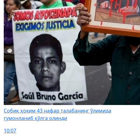
Собиқ ҳоким 43 нафар талабанинг ўлимида
гумонланиб қўлга олинди
10:07