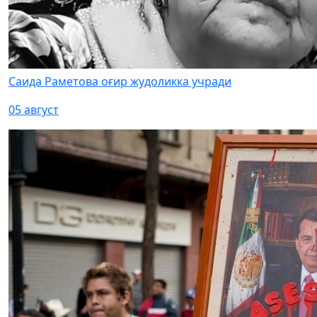
Саида Раметова оғир жудоликка учради
05 август