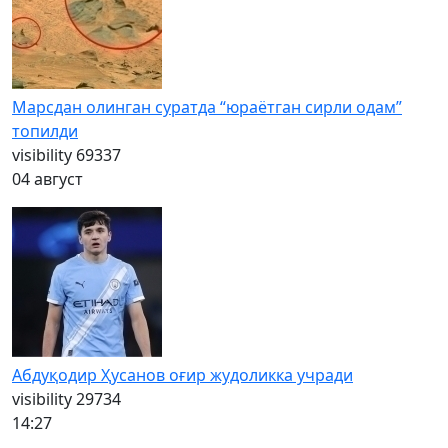
Марсдан олинган суратда “юраётган сирли одам”
топилди
visibility
69337
04 август
Абдуқодир Ҳусанов оғир жудоликка учради
visibility
29734
14:27