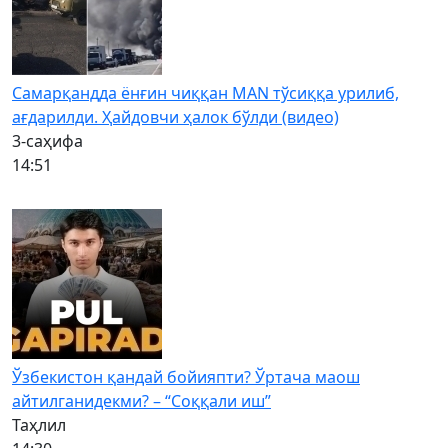
Самарқандда ёнғин чиққан MAN тўсиққа урилиб,
ағдарилди. Ҳайдовчи ҳалок бўлди (видео)
3-саҳифа
14:51
Ўзбекистон қандай бойияпти? Ўртача маош
айтилганидекми? – “Соққали иш”
Таҳлил