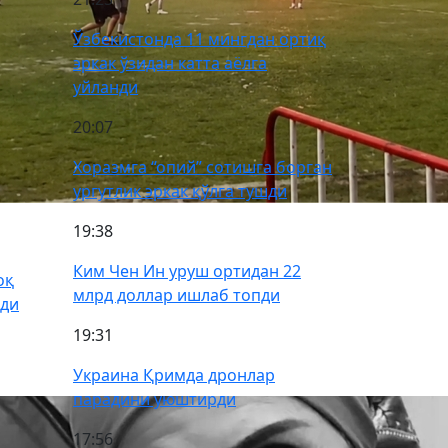
Ўзбекистонда 11 мингдан ортиқ
эркак ўзидан катта аёлга
уйланди
20:07
Хоразмга “опий” сотишга борган
ургутлик эркак қўлга тушди
19:38
Ким Чен Ин уруш ортидан 22
оқ
млрд доллар ишлаб топди
тди
19:31
Украина Қримда дронлар
парадини уюштирди
17:56