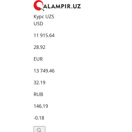
Курс UZS
USD
11 915.64
28.92
EUR
13 749.46
32.19
RUB
146.19
-0.18