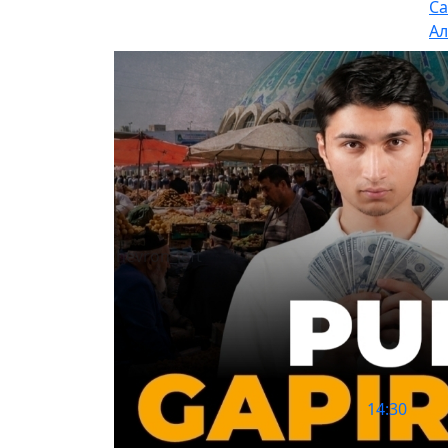
Са
Ал
chevron_left
шда
14:30