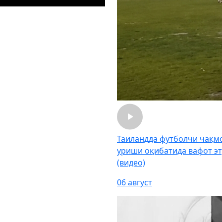
Таиландда футболчи чақм
уриши оқибатида вафот э
(видео)
06 август