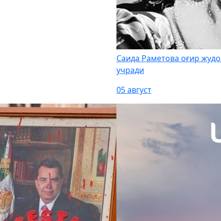
Саида Раметова оғир жудо
учради
05 август