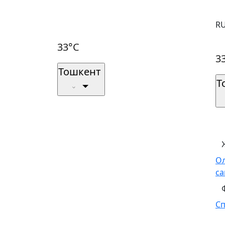
R
33°C
3
Тошкент
Т
О
са
С