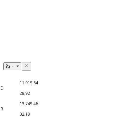
Ўз
11 915.64
SD
28.92
13 749.46
UR
32.19