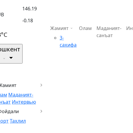
146.19
UB
-0.18
Жамият
Олам
Маданият-
Ин
3°C
санъат
3-
саҳифа
ошкент
Жамият
лам
Маданият-
нъат
Интервью
Фойдали
порт
Таҳлил