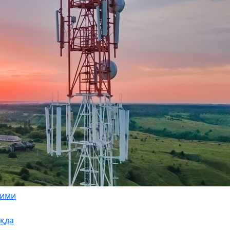
зими
қда