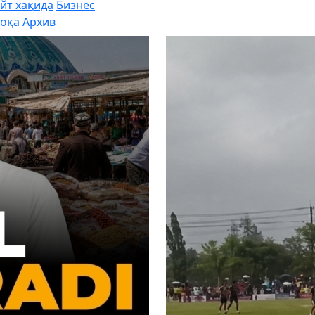
йт хақида
Бизнес
оқа
Архив
chevron_right
Эбола балоси: В
сони 