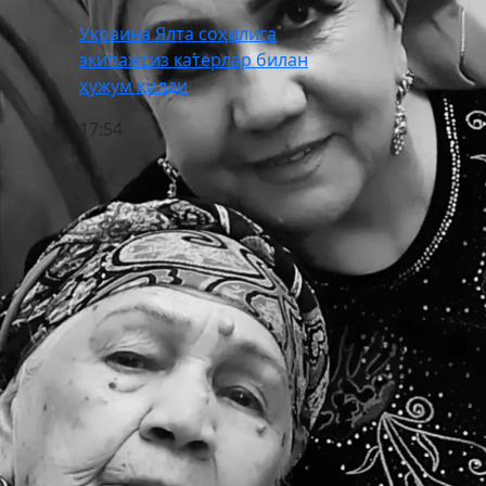
Украина Ялта соҳилига
экипажсиз катерлар билан
ҳужум қилди
17:54