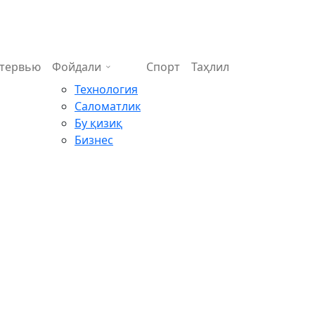
тервью
Фойдали
Спорт
Таҳлил
Технология
Саломатлик
Бу қизиқ
Бизнес