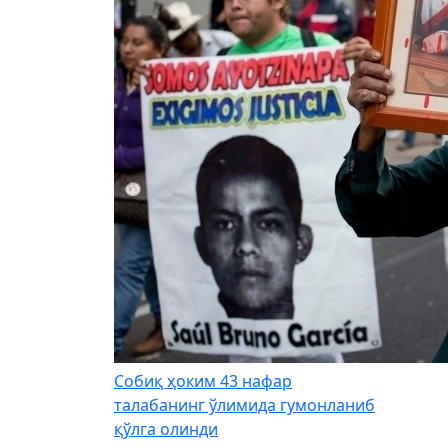
Собиқ ҳоким 43 нафар
талабанинг ўлимида гумонланиб
қўлга олинди