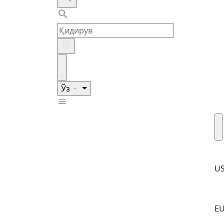
Ўз
U
E