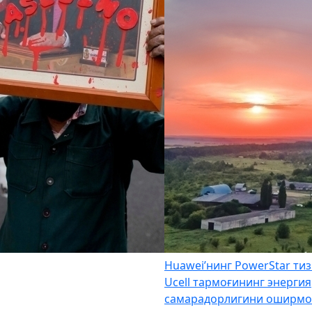
Huawei’нинг PowerStar ти
Ucell тармоғининг энергия
самарадорлигини оширмо