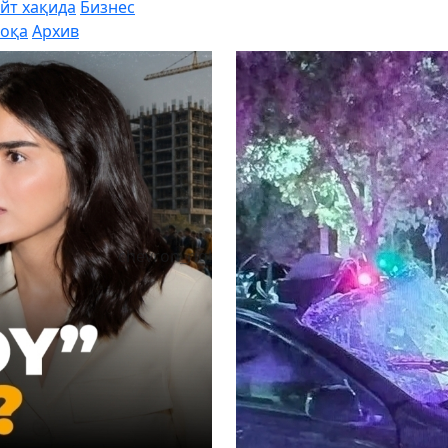
йт хақида
Бизнес
оқа
Архив
chevron_right
Маккажўхори дал
ноодатий р