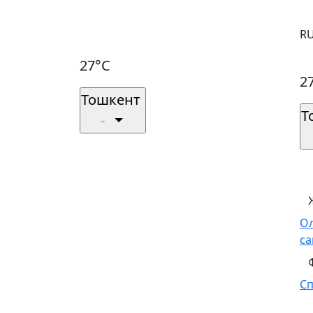
R
27°C
2
Тошкент
Т
О
са
С