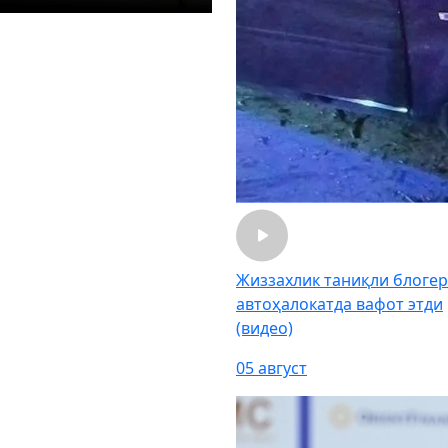
Жиззахлик таниқли блогер
автоҳалокатда вафот этди
(видео)
05 август