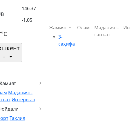
146.37
UB
-1.05
Жамият
Олам
Маданият-
Ин
7°C
санъат
3-
саҳифа
ошкент
Жамият
лам
Маданият-
нъат
Интервью
Фойдали
порт
Таҳлил