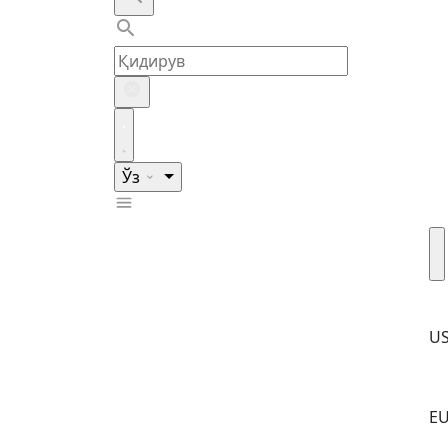
Ўз
U
E