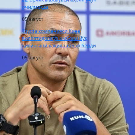
очилмоқда
05 август
Toyota компанияси Киев
вилоятидаги ўз омбори йўқ
қилингани ҳақида хабар берди
05 август