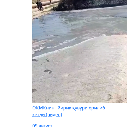
ОКМКнинг йирик қувури ёрилиб
кетди (видео)
05 август