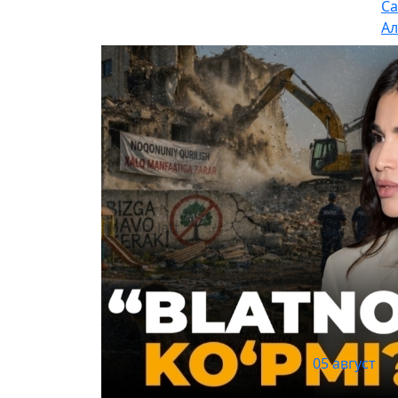
Са
Ал
chevron_left
05 август