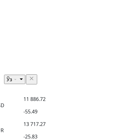
Ўз
11 886.72
SD
-55.49
13 717.27
UR
-25.83