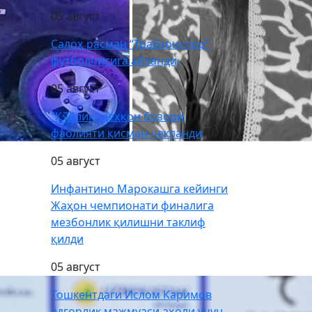
05 август
Салоҳ расман “Трабзонспор”
футболчисига айланди
05 август
“Қўйлиқ” деҳқон бозори
фаолияти қисман чекланди
05 август
Инфантино Марокашга кейинги
Жаҳон чемпионати финалига
мезбонлик қилишни таклиф
қилди
05 август
Тошкентдаги Ислом Каримов
ёдгорлик мажмуаси аҳоли учун