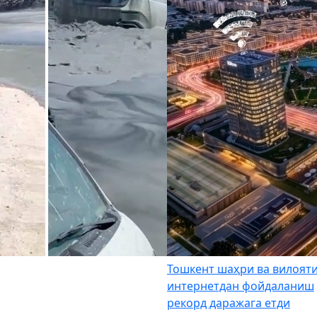
Тошкент шаҳри ва вилоят
интернетдан фойдаланиш
рекорд даражага етди