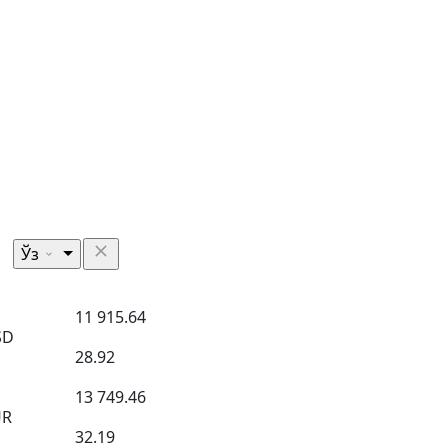
Ўз
11 915.64
SD
28.92
13 749.46
UR
32.19