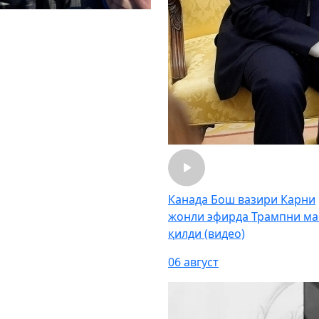
Канада Бош вазири Карни
жонли эфирда Трампни ма
қилди (видео)
06 август