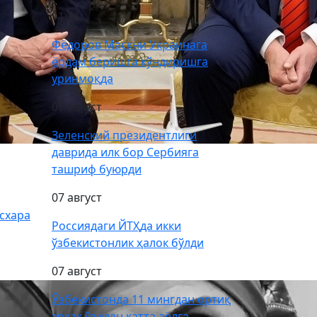
11:31
Фёдоров Маскни Украинага
ёрдам беришга кўндиришга
уринмоқда
07 август
Зеленский президентлиги
даврида илк бор Сербияга
ташриф буюрди
07 август
схара
Россиядаги ЙТҲда икки
ўзбекистонлик ҳалок бўлди
07 август
Ўзбекистонда 11 мингдан ортиқ
эркак ўзидан катта аёлга