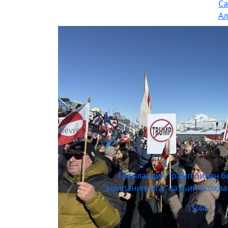
Са
Ал
chevron_left
ини
Гренландия Трамп билан б
компаниясига “қатъий огоҳл
15:44