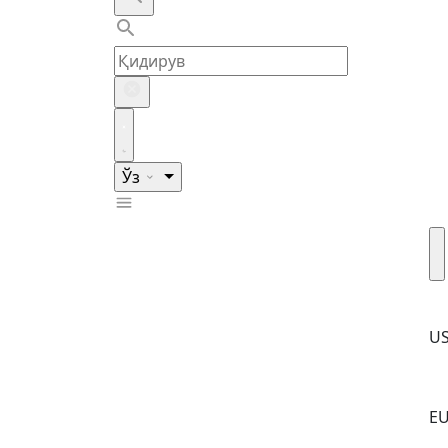
Ўз
U
E