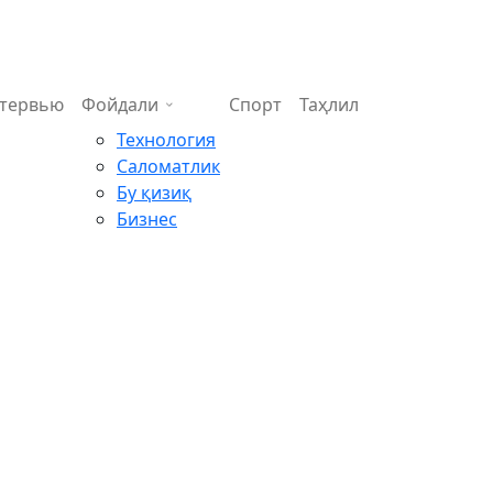
тервью
Фойдали
Спорт
Таҳлил
Технология
Саломатлик
Бу қизиқ
Бизнес