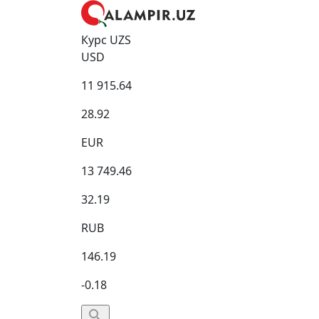
Курс UZS
USD
11 915.64
28.92
EUR
13 749.46
32.19
RUB
146.19
-0.18