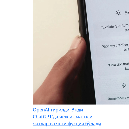
OpenAI тирилди: Энди
ChatGPT'да чексиз матнли
чатлар ва янги фукция бўлади