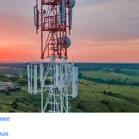
зими
қда