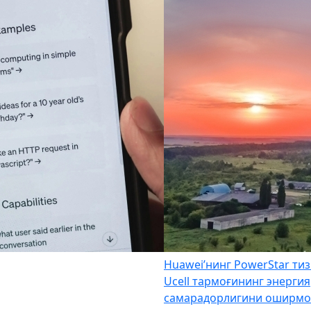
Huawei’нинг PowerStar ти
Ucell тармоғининг энергия
самарадорлигини оширмо