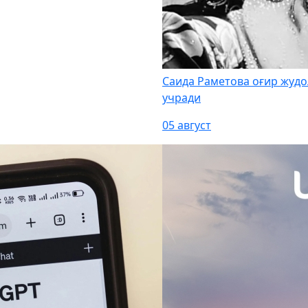
Саида Раметова оғир жудо
учради
05 август