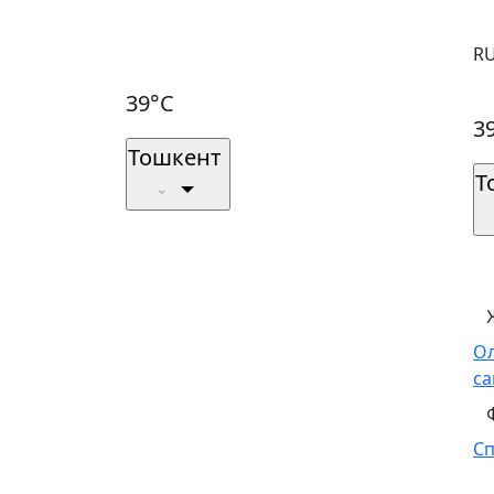
R
39°C
3
Тошкент
Т
О
са
С