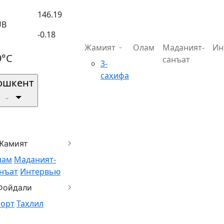
146.19
UB
-0.18
Жамият
Олам
Маданият-
Ин
9°C
санъат
3-
саҳифа
ошкент
Жамият
лам
Маданият-
нъат
Интервью
Фойдали
порт
Таҳлил