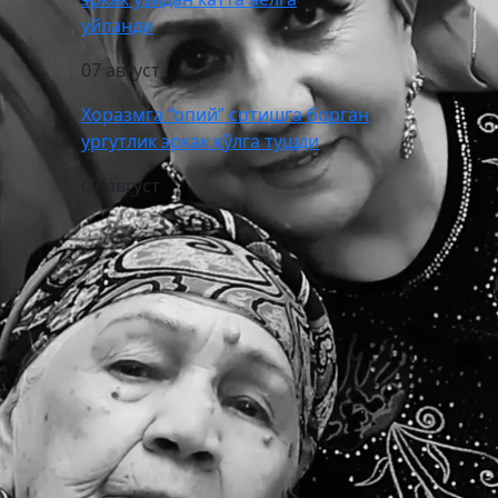
уйланди
07 август
Хоразмга “опий” сотишга борган
ургутлик эркак қўлга тушди
07 август