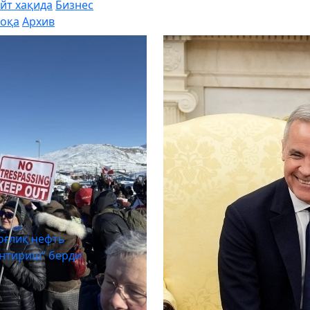
йт хақида
Бизнес
оқа
Архив
chevron_right
Марказий Осиё да
оғлиқ нефть
танқислиги ортид
антириш” берди