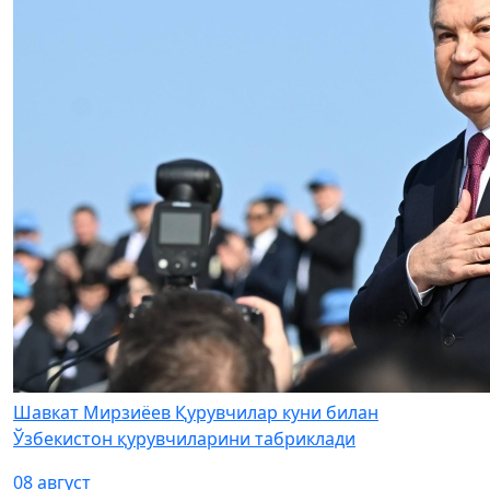
Шавкат Мирзиёев Қурувчилар куни билан
Ўзбекистон қурувчиларини табриклади
08 август