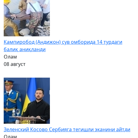
Кампиробод (Андижон) сув омборида 14 турдаги
балиқ аниқланди
Олам
08 август
Зеленский Косово Сербияга тегишли эканини айтди
Олам