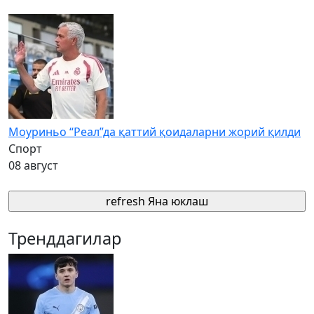
Моуриньо “Реал”да қаттий қоидаларни жорий қилди
Спорт
08 август
refresh
Яна юклаш
Тренддагилар