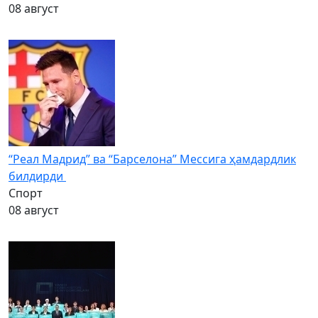
08 август
“Реал Мадрид” ва “Барселона” Мессига ҳамдардлик
билдирди
Спорт
08 август