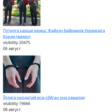
Путинга қарши юриш: Жайҳун Байрамов Украинага
борди (видео)
visibility
20475
06 август
Ўғлига ноодатий исм қўйган она қамалди
visibility
19666
08 август