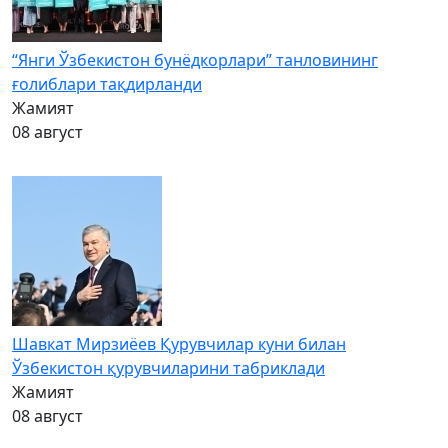
“Янги Ўзбекистон бунёдкорлари” танловининг
ғолиблари тақдирланди
Жамият
08 август
Шавкат Мирзиёев Қурувчилар куни билан
Ўзбекистон қурувчиларини табриклади
Жамият
08 август