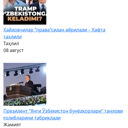
Ҳайдовчилар “права”сидан айрилади – Ҳафта
таҳлили
Таҳлил
08 август
Президент “Янги Ўзбекистон бунёдкорлари” танлови
ғолибларини табриклади
Жамият