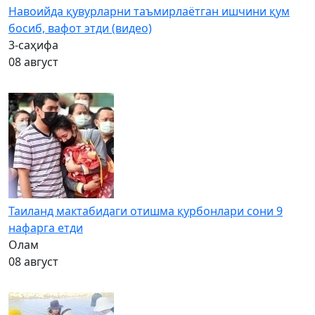
Навоийда қувурларни таъмирлаётган ишчини қум
босиб, вафот этди (видео)
3-саҳифа
08 август
Таиланд мактабидаги отишма қурбонлари сони 9
нафарга етди
Олам
08 август