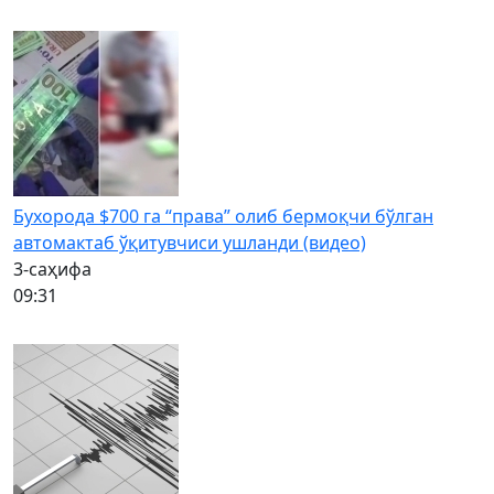
Бухорода $700 га “права” олиб бермоқчи бўлган
автомактаб ўқитувчиси ушланди (видео)
3-саҳифа
09:31