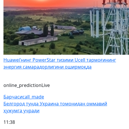
Huawei’нинг PowerStar тизими Ucell тармоғининг
энергия самарадорлигини оширмоқда
online_prediction
Live
Барчаси
call_made
Белгород тунда Украина томонидан оммавий
ҳужумга учради
11:38