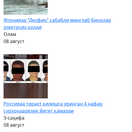
Японияда “Делфин” сабабли минглаб бинолар
электрсиз қолди
Олам
08 август
Россияда теракт қилишга уринган 4 нафар
сурхондарёлик йигит қамалди
3-саҳифа
08 август