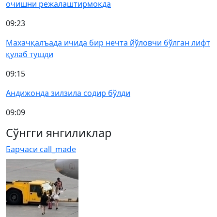
очишни режалаштирмоқда
09:23
Махачқалъада ичида бир нечта йўловчи бўлган лифт
қулаб тушди
09:15
Андижонда зилзила содир бўлди
09:09
Сўнгги янгиликлар
Барчаси
call_made