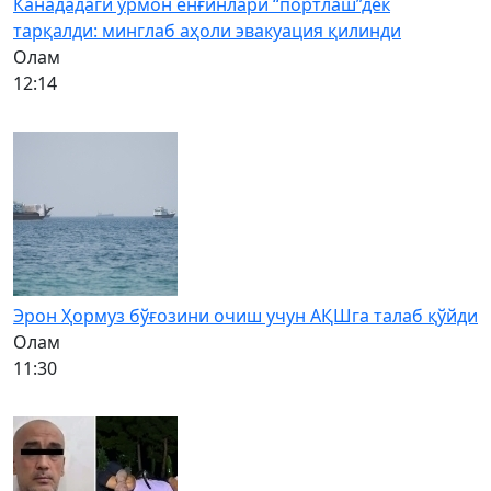
Канададаги ўрмон ёнғинлари “портлаш”дек
тарқалди: минглаб аҳоли эвакуация қилинди
Олам
12:14
Эрон Ҳормуз бўғозини очиш учун АҚШга талаб қўйди
Олам
11:30