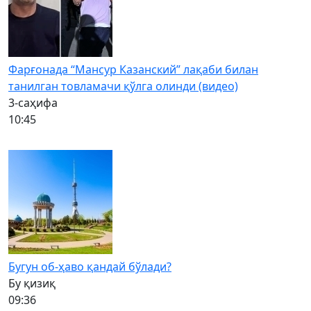
Фарғонада “Мансур Казанский” лақаби билан
танилган товламачи қўлга олинди (видео)
3-саҳифа
10:45
Бугун об-ҳаво қандай бўлади?
Бу қизиқ
09:36