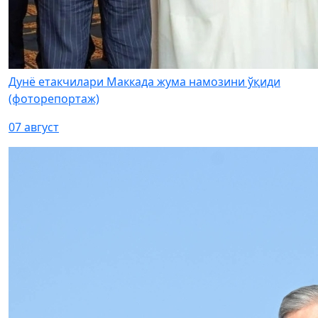
Дунё етакчилари Маккада жума намозини ўқиди
(фоторепортаж)
07 август