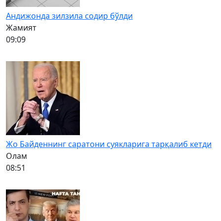
Андижонда зилзила содир бўлди
Жамият
09:09
Жо Байденнинг саратони суякларига тарқалиб кетди
Олам
08:51