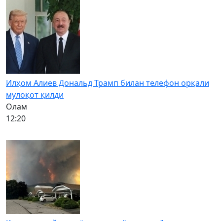
Илҳом Алиев Дональд Трамп билан телефон орқали
мулоқот қилди
Олам
12:20