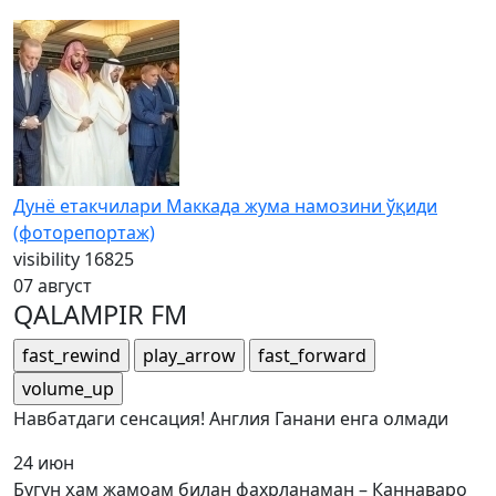
Дунё етакчилари Маккада жума намозини ўқиди
(фоторепортаж)
visibility
16825
07 август
QALAMPIR FM
fast_rewind
play_arrow
fast_forward
volume_up
Навбатдаги сенсация! Англия Ганани енга олмади
24 июн
Бугун ҳам жамоам билан фахрланаман – Каннаваро