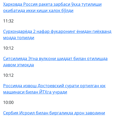
Харковда Россия ракета зарбаси ўққа тутилиши
оқибатида икки киши ҳалок бўлди
11:32
Сурхондарёда 2 нафар фуқаронинг ёнидан гиёҳванд
модда топилди
10:12
Ситсилияда Этна вулқони шиддат билан отилишда
давом этмоқда
10:12
Россияда извош Достоевский сурати ортилган юк
машинаси билан ЙТҲга учради
10:00
Сербия Исроил билан биргаликда дрон заводини