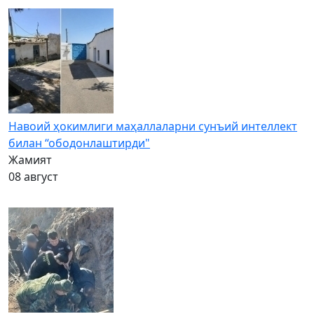
Навоий ҳокимлиги маҳаллаларни сунъий интеллект
билан “ободонлаштирди"
Жамият
08 август