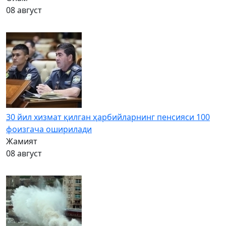
08 август
30 йил хизмат қилган ҳарбийларнинг пенсияси 100
фоизгача оширилади
Жамият
08 август