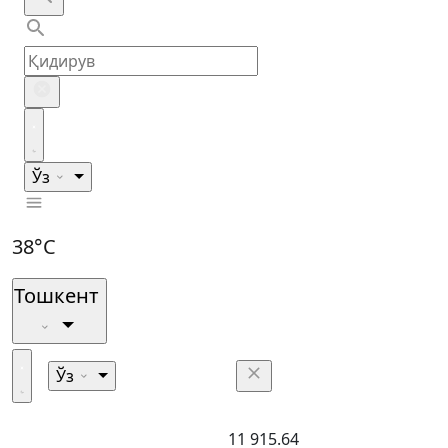
Ўз
38°C
Тошкент
Ўз
11 915.64