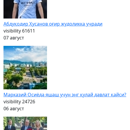
Абдуқодир Ҳусанов оғир жудоликка учради
visibility
61611
07 август
Марказий Осиёда яшаш учун энг қулай давлат қайси?
visibility
24726
06 август