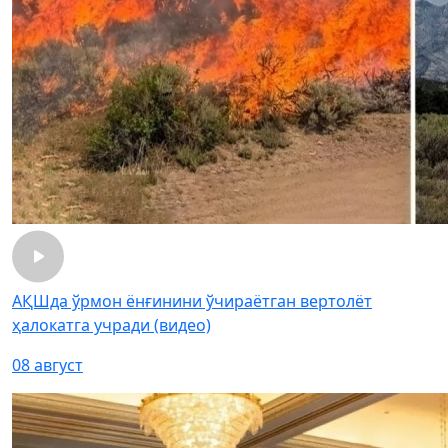
АҚШда ўрмон ёнғинини ўчираётган вертолёт
ҳалокатга учради (видео)
08 август