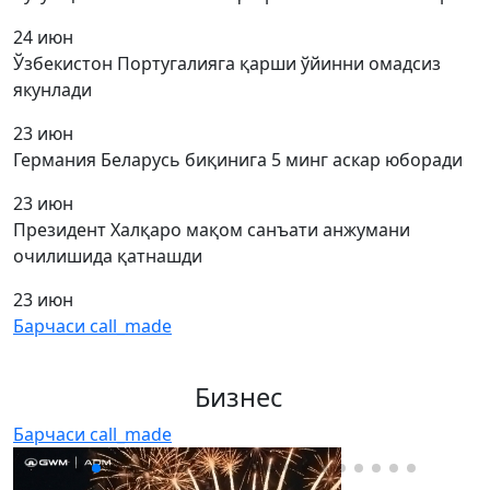
24 июн
Ўзбекистон Португалияга қарши ўйинни омадсиз
якунлади
23 июн
Германия Беларусь биқинига 5 минг аскар юборади
23 июн
Президент Халқаро мақом санъати анжумани
очилишида қатнашди
23 июн
Барчаси
call_made
Бизнес
Барчаси
call_made