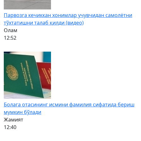
Парвозга кечиккан хонимлар учувчидан самолётни
тўхтатишни талаб қилди (видео)
Олам
12:52
Болага отасининг исмини фамилия сифатида бериш
мумкин бўлади
Жамият
12:40