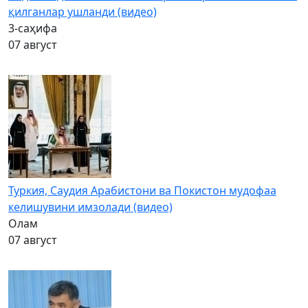
қилганлар ушланди (видео)
3-саҳифа
07 август
Туркия, Саудия Арабистони ва Покистон мудофаа
келишувини имзолади (видео)
Олам
07 август