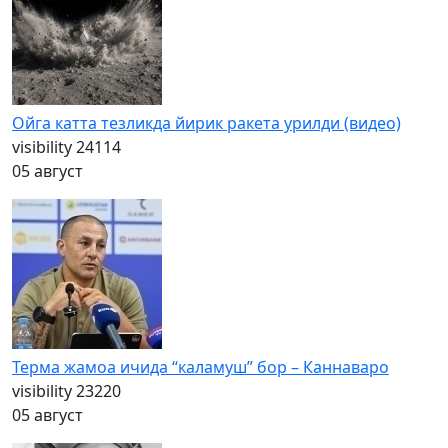
Ойга катта тезликда йирик ракета урилди (видео)
visibility
24114
05 август
Терма жамоа ичида “каламуш” бор – Каннаваро
visibility
23220
05 август