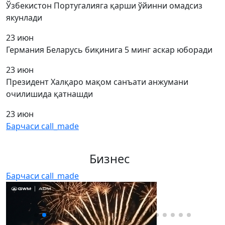
Ўзбекистон Португалияга қарши ўйинни омадсиз
якунлади
23 июн
Германия Беларусь биқинига 5 минг аскар юборади
23 июн
Президент Халқаро мақом санъати анжумани
очилишида қатнашди
23 июн
Барчаси
call_made
Бизнес
Барчаси
call_made