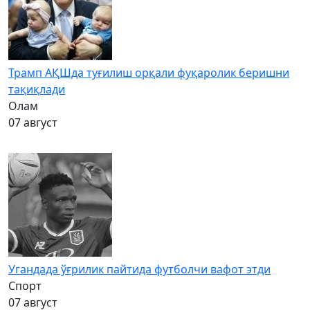
Трамп АҚШда туғилиш орқали фуқаролик беришни
тақиқлади
Олам
07 август
Угандада ўғрилик пайтида футболчи вафот этди
Спорт
07 август