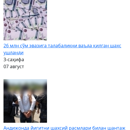
26 млн сўм эвазига талабаликни ваъда қилган шахс
ушланди
3-саҳифа
07 август
Андижонда йигитни шахсий расмлари билан шантаж