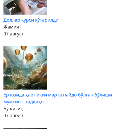
Доллар курси кўтарилди
Жамият
07 август
Ер юзида ҳаёт икки марта пайдо бўлган бўлиши
мумкин – тадқиқот
Бу қизиқ
07 август