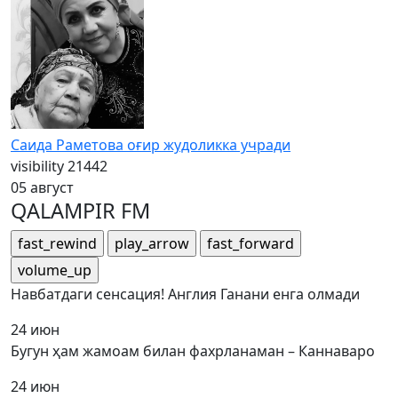
Саида Раметова оғир жудоликка учради
visibility
21442
05 август
QALAMPIR FM
fast_rewind
play_arrow
fast_forward
volume_up
Навбатдаги сенсация! Англия Ганани енга олмади
24 июн
Бугун ҳам жамоам билан фахрланаман – Каннаваро
24 июн