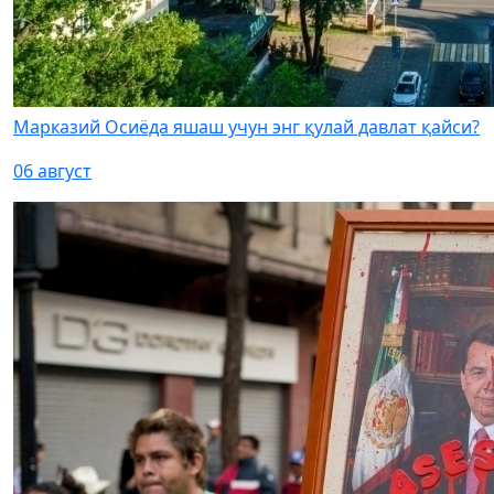
Марказий Осиёда яшаш учун энг қулай давлат қайси?
06 август