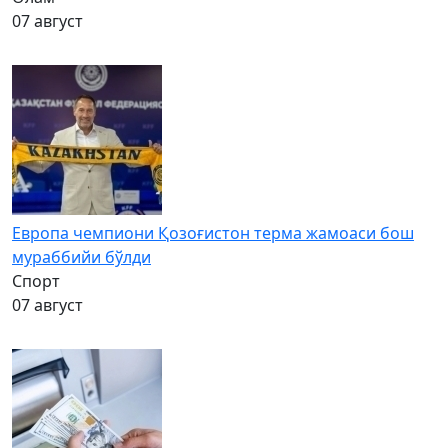
07 август
Европа чемпиони Қозоғистон терма жамоаси бош
мураббийи бўлди
Спорт
07 август