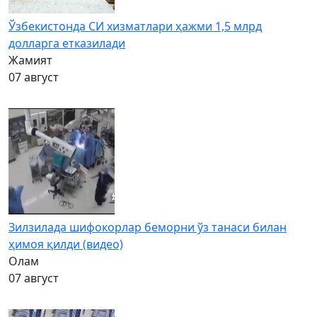
Ўзбекистонда СИ хизматлари ҳажми 1,5 млрд
долларга етказилади
Жамият
07 август
Зилзилада шифокорлар беморни ўз танаси билан
ҳимоя қилди (видео)
Олам
07 август