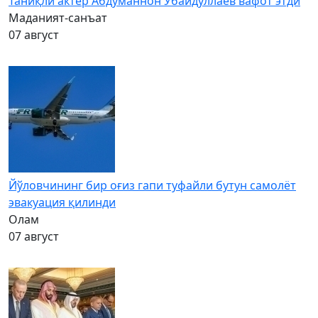
Таниқли актёр Абдуманнон Убайдуллаев вафот этди
Маданият-санъат
07 август
Йўловчининг бир оғиз гапи туфайли бутун самолёт
эвакуация қилинди
Олам
07 август