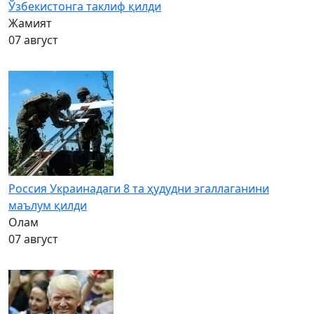
Ўзбекистонга таклиф қилди
Жамият
07 август
Россия Украинадаги 8 та ҳудудни эгаллаганини
маълум қилди
Олам
07 август