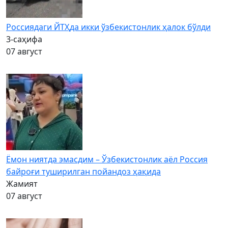
Россиядаги ЙТҲда икки ўзбекистонлик ҳалок бўлди
3-саҳифа
07 август
Ёмон ниятда эмасдим – Ўзбекистонлик аёл Россия
байроғи туширилган пойандоз ҳақида
Жамият
07 август