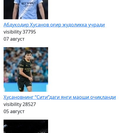
Абдуқодир Ҳусанов оғир жудоликка учради
visibility
37795
07 август
Ҳусановнинг “Сити”даги янги маоши очиқланди
visibility
28527
05 август