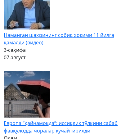
Наманган шаҳрининг собиқ ҳокими 11 йилга
қамалди (видео)
3-саҳифа
07 август
Европа “қайнамоқда”: иссиқлик тўлқини сабаб
фавқулодда чоралар кучайтирилди
Олам