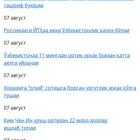
ташриф буюрди
07 август
Россиядаги ЙТҲда икки ўзбекистонлик ҳалок бўлди
07 август
Ўзбекистонда 11 мингдан ортиқ эркак ўзидан катта
аёлга уйланди
07 август
Хоразмга “опий” сотишга борган ургутлик эркак қўлга
тушди
07 август
Ким Чен Ин уруш ортидан 22 млрд доллар
ишлаб топди