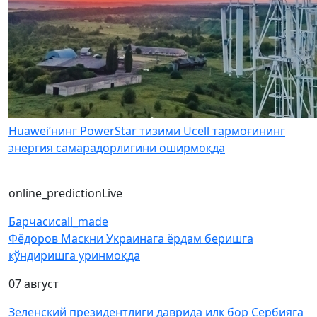
Huawei’нинг PowerStar тизими Ucell тармоғининг
энергия самарадорлигини оширмоқда
online_prediction
Live
Барчаси
call_made
Фёдоров Маскни Украинага ёрдам беришга
кўндиришга уринмоқда
07 август
Зеленский президентлиги даврида илк бор Сербияга