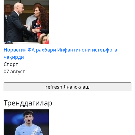
Норвегия ФА раҳбари Инфантинони истеъфога
чақирди
Спорт
07 август
refresh
Яна юклаш
Тренддагилар