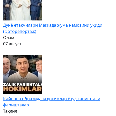
Дунё етакчилари Маккада жума намозини ўқиди
(фоторепортаж)
Олам
07 август
Қайнона образидаги ҳокимлар ёхуд сариштали
фаришталар
Таҳлил