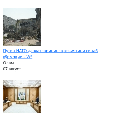
Путин НАТО давлатларининг қатъиятини синаб
кўрмоқчи – WSJ
Олам
07 август