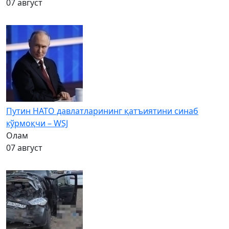
07 август
Путин НАТО давлатларининг қатъиятини синаб
кўрмоқчи – WSJ
Олам
07 август