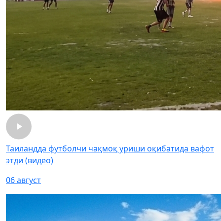
Таиландда футболчи чақмоқ уриши оқибатида вафот
этди (видео)
06 август