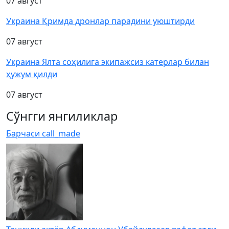
07 август
Украина Қримда дронлар парадини уюштирди
07 август
Украина Ялта соҳилига экипажсиз катерлар билан
ҳужум қилди
07 август
Сўнгги янгиликлар
Барчаси
call_made