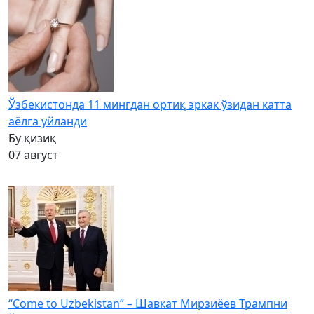
Ўзбекистонда 11 мингдан ортиқ эркак ўзидан катта
аёлга уйланди
Бу қизиқ
07 август
“Come to Uzbekistan” – Шавкат Мирзиёев Трампни