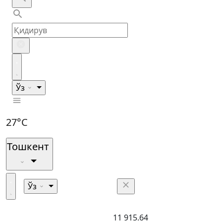
Ўз
27°C
Тошкент
Ўз
11 915.64