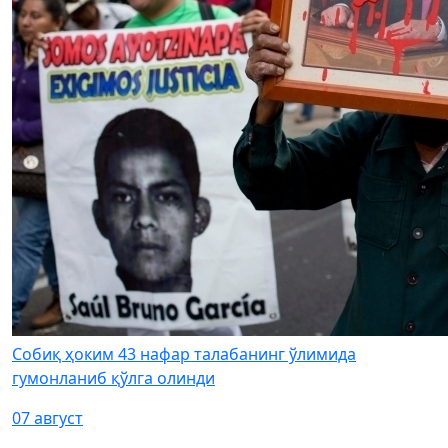
Собиқ ҳоким 43 нафар талабанинг ўлимида
гумонланиб қўлга олинди
07 август