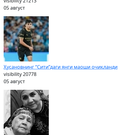
visibility
21213
05 август
Ҳусановнинг “Сити”даги янги маоши очиқланди
visibility
20778
05 август