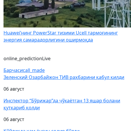
Huawei’нинг PowerStar тизими Ucell тармоғининг
энергия самарадорлигини оширмоқда
online_prediction
Live
Барчаси
call_made
Зеленский Озарбайжон ТИВ раҳбарини қабул қилди
06 август
Инспектор “Бўрижар”да чўкаётган 13 яшар болани
қутқариб қолди
06 август
Қўйлиқда ҳам ёнғин содир бўлди