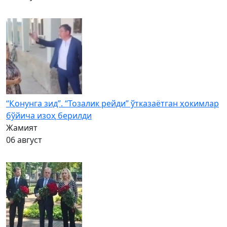
“Қонунга зид”. “Тозалик рейди” ўтказаётган ҳокимлар
бўйича изоҳ берилди
Жамият
06 август