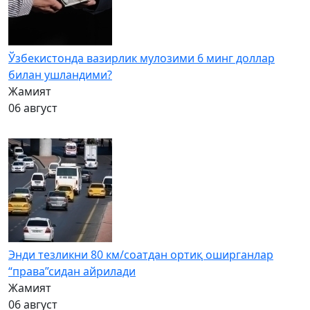
Ўзбекистонда вазирлик мулозими 6 минг доллар
билан ушландими?
Жамият
06 август
Энди тезликни 80 км/соатдан ортиқ оширганлар
“права”сидан айрилади
Жамият
06 август