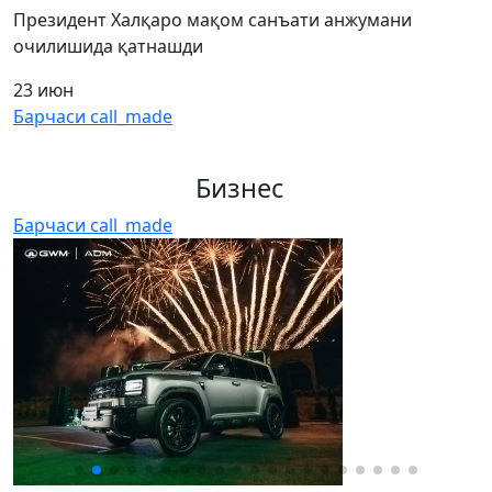
Президент Халқаро мақом санъати анжумани
очилишида қатнашди
23 июн
Барчаси
call_made
Бизнес
Барчаси
call_made