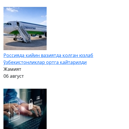
Россияда қийин вазиятда қолган юзлаб
ўзбекистонликлар ортга қайтарилди
Жамият
06 август