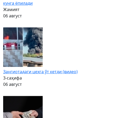
кунга ёпилади
Жамият
06 август
Зангиотадаги цехга ўт кетди (видео)
3-саҳифа
06 август