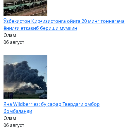
Ўзбекистон Қирғизистонга ойига 20 минг тоннагача
ёнилғи етказиб бериши мумкин
Олам
06 август
Яна Wildberries: бу сафар Твердаги омбор
бомбаланди
Олам
06 август