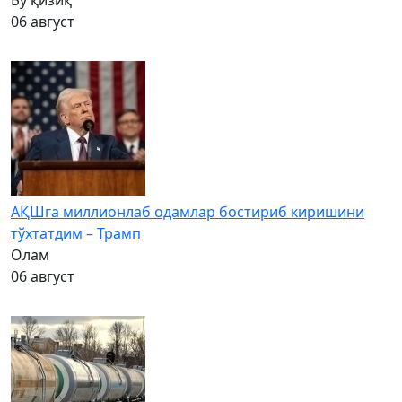
06 август
АҚШга миллионлаб одамлар бостириб киришини
тўхтатдим – Трамп
Олам
06 август