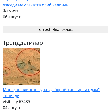
жасади мамлакатга олиб келинди
Жамият
06 август
refresh
Яна юклаш
Тренддагилар
Марсдан олинган суратда “юраётган сирли одам”
топилди
visibility
67439
04 август