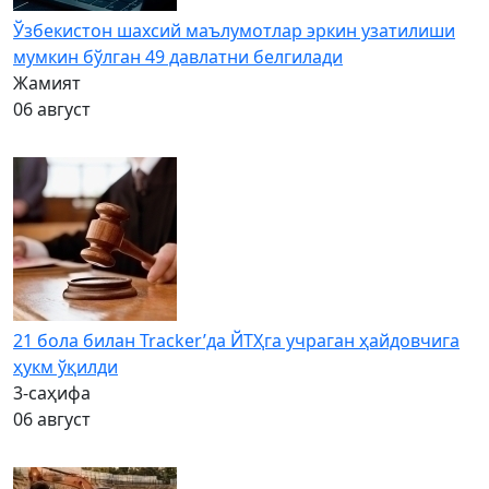
Ўзбекистон шахсий маълумотлар эркин узатилиши
мумкин бўлган 49 давлатни белгилади
Жамият
06 август
21 бола билан Tracker’да ЙТҲга учраган ҳайдовчига
ҳукм ўқилди
3-саҳифа
06 август