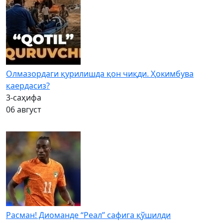
Олмазордаги қурилишда қон чиқди. Ҳокимбува
қаердасиз?
3-саҳифа
06 август
Расман! Диоманде “Реал” сафига қўшилди