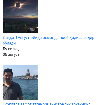
Диққат! Август ойида осмонда ноёб ҳодиса содир
бўлади
Бу қизиқ
06 август
Туркияда вафот этган ўзбекистонлик эркакнинг