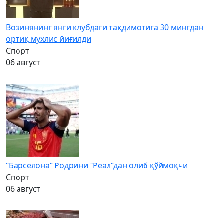
Возинянинг янги клубдаги тақдимотига 30 мингдан
ортиқ мухлис йиғилди
Спорт
06 август
“Барселона” Родрини “Реал”дан олиб қўймоқчи
Спорт
06 август