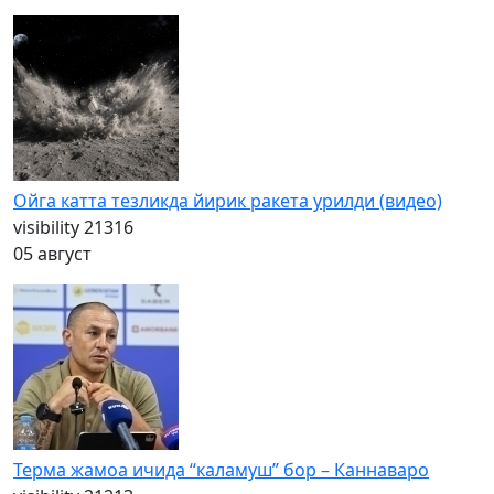
Ойга катта тезликда йирик ракета урилди (видео)
visibility
21316
05 август
Терма жамоа ичида “каламуш” бор – Каннаваро