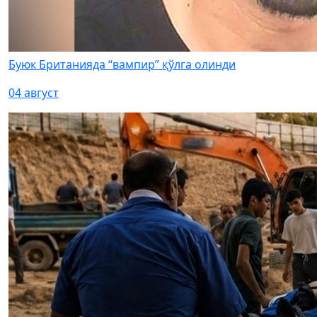
Буюк Британияда “вампир” қўлга олинди
04 август