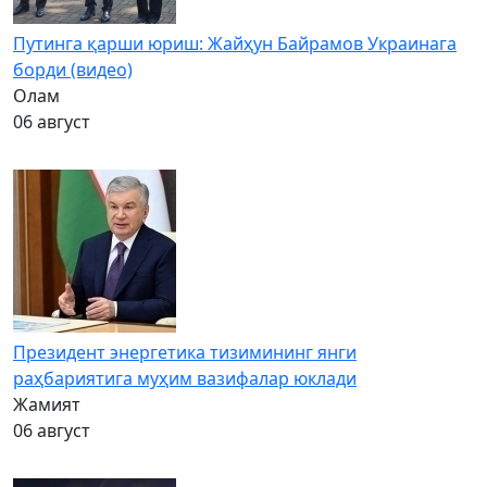
Путинга қарши юриш: Жайҳун Байрамов Украинага
борди (видео)
Олам
06 август
Президент энергетика тизимининг янги
раҳбариятига муҳим вазифалар юклади
Жамият
06 август