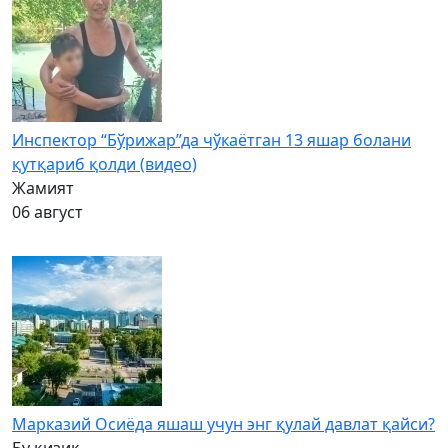
Инспектор “Бўрижар”да чўкаётган 13 яшар болани
қутқариб қолди (видео)
Жамият
06 август
Марказий Осиёда яшаш учун энг қулай давлат қайси?
Бу қизиқ