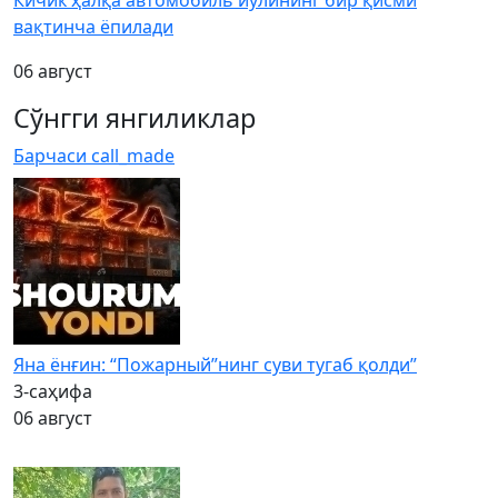
вақтинча ёпилади
06 август
Сўнгги янгиликлар
Барчаси
call_made
Яна ёнғин: “Пожарный”нинг суви тугаб қолди”
3-саҳифа
06 август