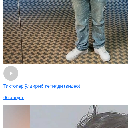
Тиктокер ўлдириб кетилди (видео)
06 август