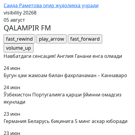
Саида Раметова оғир жудоликка учради
visibility
20268
05 август
QALAMPIR FM
fast_rewind
play_arrow
fast_forward
volume_up
Навбатдаги сенсация! Англия Ганани енга олмади
24 июн
Бугун ҳам жамоам билан фахрланаман – Каннаваро
24 июн
Ўзбекистон Португалияга қарши ўйинни омадсиз
якунлади
23 июн
Германия Беларусь биқинига 5 минг аскар юборади
23 июн