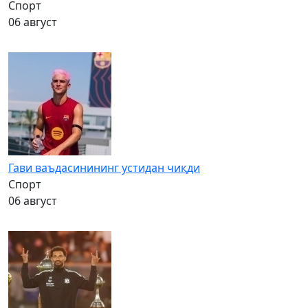
Спорт
06 август
Гави ваъдасинининг устидан чиқди
Спорт
06 август