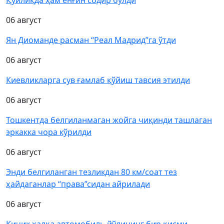
06 август
Ян Диоманде расман “Реал Мадрид”га ўтди
06 август
Киевликларга сув ғамлаб қўйиш тавсия этилди
06 август
Тошкентда белгиланмаган жойга чиқинди ташлаган
эркакка чора кўрилди
06 август
Энди белгиланган тезликдан 80 км/соат тез
ҳайдаганлар “права”сидан айрилади
06 август
Кичик ҳалқа автомобиль йўлининг бир қисми