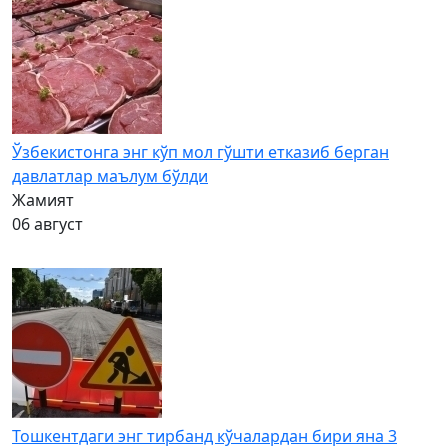
Ўзбекистонга энг кўп мол гўшти етказиб берган
давлатлар маълум бўлди
Жамият
06 август
Тошкентдаги энг тирбанд кўчалардан бири яна 3