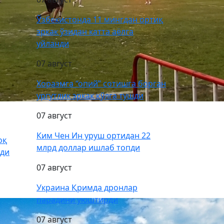
Ўзбекистонда 11 мингдан ортиқ
эркак ўзидан катта аёлга
уйланди
07 август
Хоразмга “опий” сотишга борган
ургутлик эркак қўлга тушди
07 август
Ким Чен Ин уруш ортидан 22
оқ
млрд доллар ишлаб топди
тди
07 август
Украина Қримда дронлар
парадини уюштирди
07 август