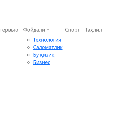
тервью
Фойдали
Спорт
Таҳлил
Технология
Саломатлик
Бу қизиқ
Бизнес