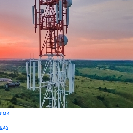
зими
қда