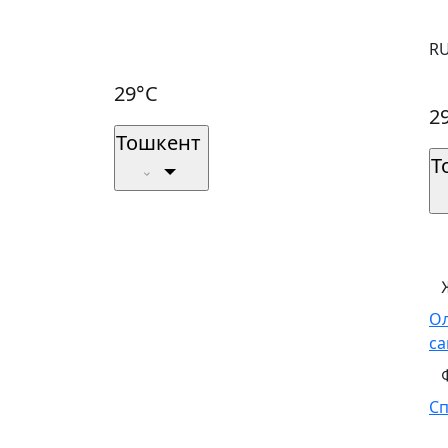
R
29°C
2
Тошкент
Т
О
са
С