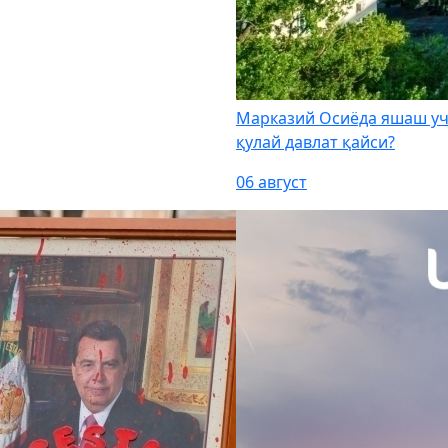
Марказий Осиёда яшаш уч
қулай давлат қайси?
06 август