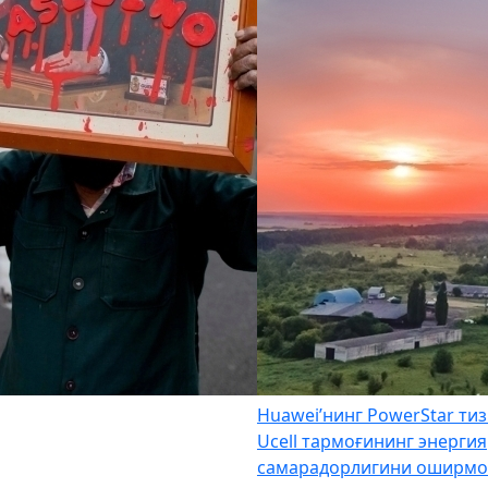
Huawei’нинг PowerStar ти
Ucell тармоғининг энергия
самарадорлигини оширмо