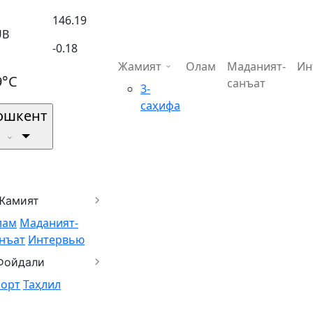
146.19
UB
-0.18
Жамият
Олам
Маданият-
Ин
9°C
санъат
3-
саҳифа
ошкент
Жамият
лам
Маданият-
нъат
Интервью
Фойдали
порт
Таҳлил