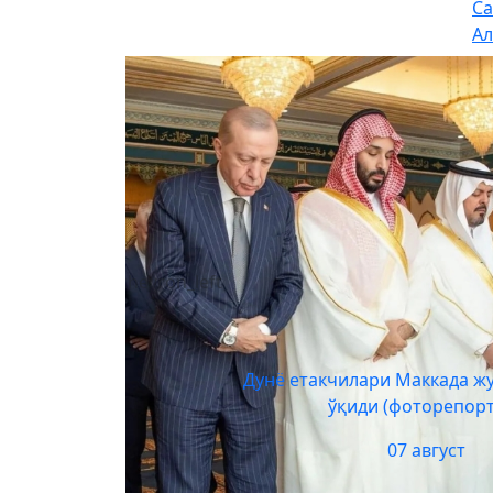
Са
Ал
chevron_left
афот
Дунё етакчилари Маккада ж
ўқиди (фоторепор
07 август