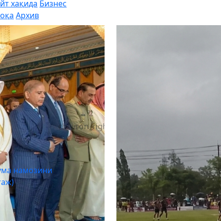
йт хақида
Бизнес
оқа
Архив
chevron_right
ума намозини
таж)