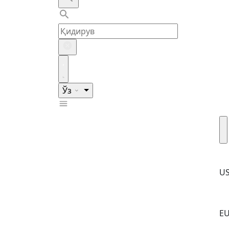
Ўз
U
E