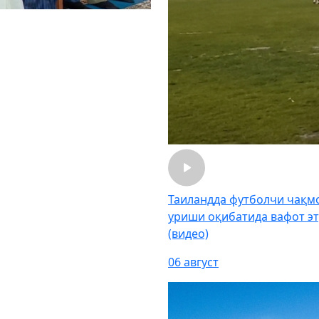
Таиландда футболчи чақм
уриши оқибатида вафот э
(видео)
06 август