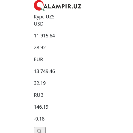
Курс UZS
USD
11 915.64
28.92
EUR
13 749.46
32.19
RUB
146.19
-0.18