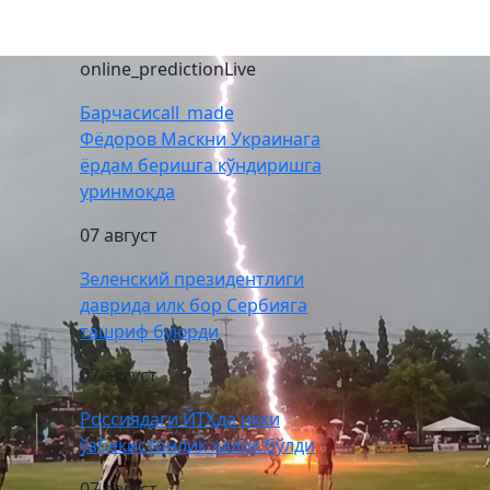
online_prediction
Live
Барчаси
call_made
Фёдоров Маскни Украинага
ёрдам беришга кўндиришга
уринмоқда
07 август
Зеленский президентлиги
даврида илк бор Сербияга
ташриф буюрди
07 август
“Co
Т
Россиядаги ЙТҲда икки
ўзбекистонлик ҳалок бўлди
07 август
07 август