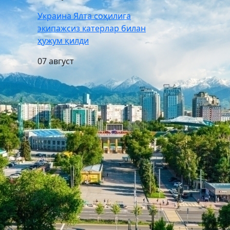
Украина Ялта соҳилига
экипажсиз катерлар билан
ҳужум қилди
07 август