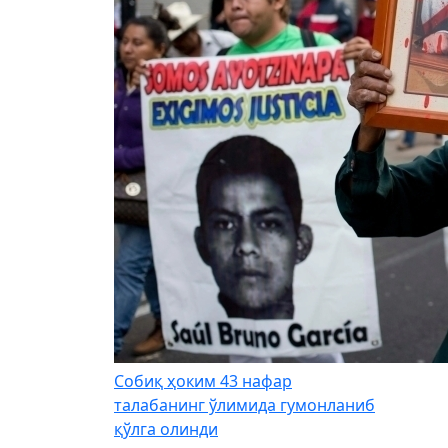
Собиқ ҳоким 43 нафар
талабанинг ўлимида гумонланиб
қўлга олинди