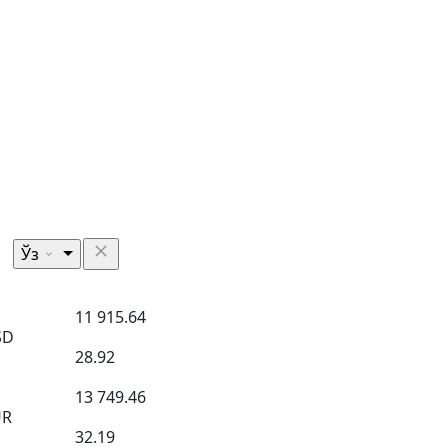
Ўз
11 915.64
SD
28.92
13 749.46
UR
32.19